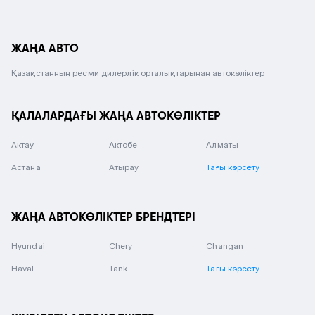
ЖАҢА АВТО
Қазақстанның ресми дилерлік орталықтарынан автокөліктер
ҚАЛАЛАРДАҒЫ ЖАҢА АВТОКӨЛІКТЕР
Актау
Актобе
Алматы
Астана
Атырау
Тағы көрсету
ЖАҢА АВТОКӨЛІКТЕР БРЕНДТЕРІ
Hyundai
Chery
Changan
Haval
Tank
Тағы көрсету