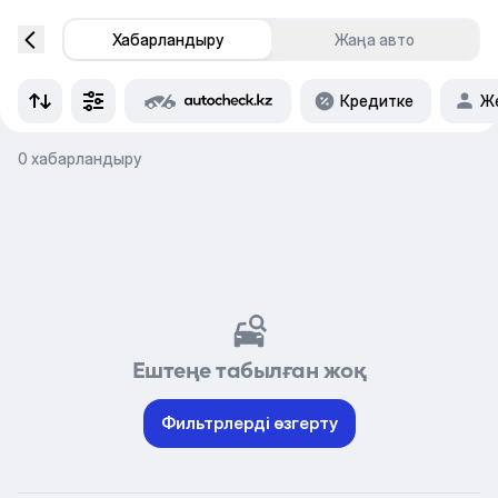
Хабарландыру
Жаңа авто
Кредитке
Же
0 хабарландыру
Ештеңе табылған жоқ
Фильтрлерді өзгерту