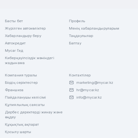
Басты бет
Профиль
Жүрілген автокөліктер
Менің хабарландыруларым
Хабарландыру беру
Таңдаулылар
Автокредит
Баптау
Mycar Гид
Киберқауіпсіздік жөніндегі
жадынама
Компания туралы
Контактілер
Біздің серіктестер
marketing@mycar.kz
Франшиза
hr@mycar.kz
Пайдаланушы келісімі
info@mycar.kz
Құпиялылық саясаты
Дербес деректерді жинау және
өңдеу
Құқықтық ақпарат
Қосылу шарты