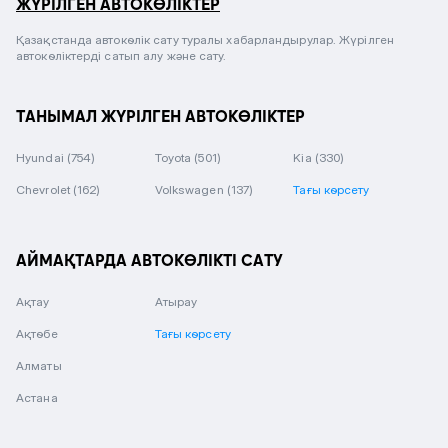
ЖҮРІЛГЕН АВТОКӨЛІКТЕР
Қазақстанда автокөлік сату туралы хабарландырулар. Жүрілген
автокөліктерді сатып алу және сату.
ТАНЫМАЛ ЖҮРІЛГЕН АВТОКӨЛІКТЕР
Hyundai
(754)
Toyota
(501)
Kia
(330)
Chevrolet
(162)
Volkswagen
(137)
Тағы көрсету
АЙМАҚТАРДА АВТОКӨЛІКТІ САТУ
Ақтау
Атырау
Ақтөбе
Тағы көрсету
Алматы
Астана