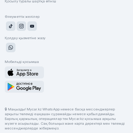
Қосылу туралы шартқа өтініш
Әлеуметтік желілер
Қолдау қызметіне жазу
Мобильді қосымша
🔒 Маңызды! Mycar.kz WhatsApp немесе басқа мессенджерлер
арқылы төлемді ешқашан сұрамайды немесе қабылдамайды.
Барлық қаржылық операциялар тек Mycar.kz қосымша арқылы
жүзеге асырылады. Сақ болыңыз және карта деректері мен төлемді
мессенджерлерде жібермеңіз.