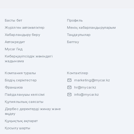
Басты бет
Профиль
Жүрілген автокөліктер
Менің хабарландыруларым
Хабарландыру беру
Таңдаулылар
Автокредит
Баптау
Mycar Гид
Киберқауіпсіздік жөніндегі
жадынама
Компания туралы
Контактілер
Біздің серіктестер
marketing@mycar.kz
Франшиза
hr@mycar.kz
Пайдаланушы келісімі
info@mycar.kz
Құпиялылық саясаты
Дербес деректерді жинау және
өңдеу
Құқықтық ақпарат
Қосылу шарты