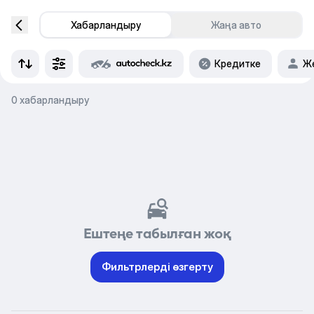
Хабарландыру
Жаңа авто
Кредитке
Же
0 хабарландыру
Ештеңе табылған жоқ
Фильтрлерді өзгерту