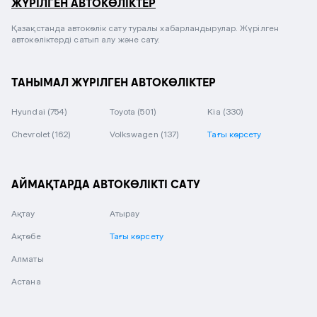
ЖҮРІЛГЕН АВТОКӨЛІКТЕР
Қазақстанда автокөлік сату туралы хабарландырулар. Жүрілген
автокөліктерді сатып алу және сату.
ТАНЫМАЛ ЖҮРІЛГЕН АВТОКӨЛІКТЕР
Hyundai
(754)
Toyota
(501)
Kia
(330)
Chevrolet
(162)
Volkswagen
(137)
Тағы көрсету
АЙМАҚТАРДА АВТОКӨЛІКТІ САТУ
Ақтау
Атырау
Ақтөбе
Тағы көрсету
Алматы
Астана