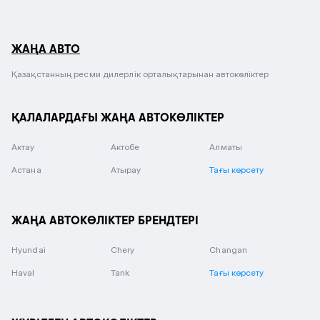
ЖАҢА АВТО
Қазақстанның ресми дилерлік орталықтарынан автокөліктер
ҚАЛАЛАРДАҒЫ ЖАҢА АВТОКӨЛІКТЕР
Актау
Актобе
Алматы
Астана
Атырау
Тағы көрсету
ЖАҢА АВТОКӨЛІКТЕР БРЕНДТЕРІ
Hyundai
Chery
Changan
Haval
Tank
Тағы көрсету