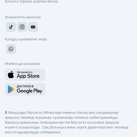
Қосылу туралы шартқа өтініш
Әлеуметтік желілер
Қолдау қызметіне жазу
Мобильді қосымша
🔒 Маңызды! Mycar.kz WhatsApp немесе басқа мессенджерлер
арқылы төлемді ешқашан сұрамайды немесе қабылдамайды.
Барлық қаржылық операциялар тек Mycar.kz қосымша арқылы
жүзеге асырылады. Сақ болыңыз және карта деректері мен төлемді
мессенджерлерде жібермеңіз.