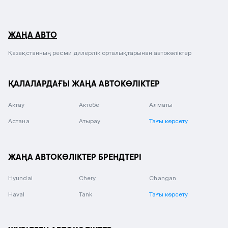
ЖАҢА АВТО
Қазақстанның ресми дилерлік орталықтарынан автокөліктер
ҚАЛАЛАРДАҒЫ ЖАҢА АВТОКӨЛІКТЕР
Актау
Актобе
Алматы
Астана
Атырау
Тағы көрсету
ЖАҢА АВТОКӨЛІКТЕР БРЕНДТЕРІ
Hyundai
Chery
Changan
Haval
Tank
Тағы көрсету