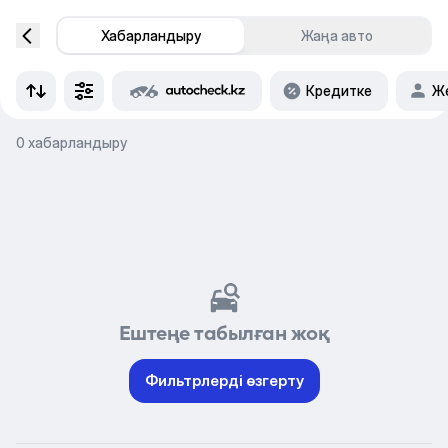
Хабарландыру
Жаңа авто
Кредитке
Же
0 хабарландыру
Ештеңе табылған жоқ
Фильтрлерді өзгерту