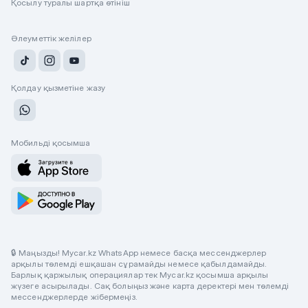
Қосылу туралы шартқа өтініш
Әлеуметтік желілер
Қолдау қызметіне жазу
Мобильді қосымша
🔒 Маңызды! Mycar.kz WhatsApp немесе басқа мессенджерлер
арқылы төлемді ешқашан сұрамайды немесе қабылдамайды.
Барлық қаржылық операциялар тек Mycar.kz қосымша арқылы
жүзеге асырылады. Сақ болыңыз және карта деректері мен төлемді
мессенджерлерде жібермеңіз.