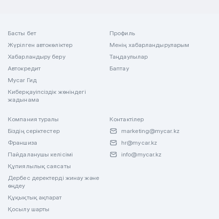
Басты бет
Профиль
Жүрілген автокөліктер
Менің хабарландыруларым
Хабарландыру беру
Таңдаулылар
Автокредит
Баптау
Mycar Гид
Киберқауіпсіздік жөніндегі
жадынама
Компания туралы
Контактілер
Біздің серіктестер
marketing@mycar.kz
Франшиза
hr@mycar.kz
Пайдаланушы келісімі
info@mycar.kz
Құпиялылық саясаты
Дербес деректерді жинау және
өңдеу
Құқықтық ақпарат
Қосылу шарты