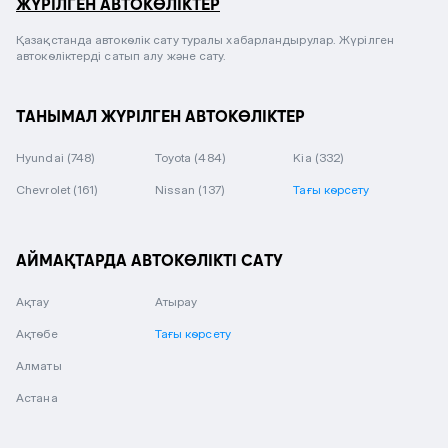
ЖҮРІЛГЕН АВТОКӨЛІКТЕР
Қазақстанда автокөлік сату туралы хабарландырулар. Жүрілген
автокөліктерді сатып алу және сату.
ТАНЫМАЛ ЖҮРІЛГЕН АВТОКӨЛІКТЕР
Hyundai
(748)
Toyota
(484)
Kia
(332)
Chevrolet
(161)
Nissan
(137)
Тағы көрсету
АЙМАҚТАРДА АВТОКӨЛІКТІ САТУ
Ақтау
Атырау
Ақтөбе
Тағы көрсету
Алматы
Астана