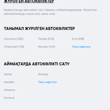
ЖҮРІЛГЕН АВТОКӨЛІКТЕР
Қазақстанда автокөлік сату туралы хабарландырулар. Жүрілген
автокөліктерді сатып алу және сату.
ТАНЫМАЛ ЖҮРІЛГЕН АВТОКӨЛІКТЕР
Hyundai
(762)
Toyota
(513)
Kia
(335)
Chevrolet
(175)
Nissan
(141)
Тағы көрсету
АЙМАҚТАРДА АВТОКӨЛІКТІ САТУ
Ақтау
Атырау
Ақтөбе
Тағы көрсету
Алматы
Астана