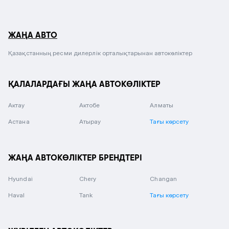
ЖАҢА АВТО
Қазақстанның ресми дилерлік орталықтарынан автокөліктер
ҚАЛАЛАРДАҒЫ ЖАҢА АВТОКӨЛІКТЕР
Актау
Актобе
Алматы
Астана
Атырау
Тағы көрсету
ЖАҢА АВТОКӨЛІКТЕР БРЕНДТЕРІ
Hyundai
Chery
Changan
Haval
Tank
Тағы көрсету