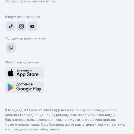
Қосылу туралы шартқа өтініш
Әлеуметтік желілер
Қолдау қызметіне жазу
Мобильді қосымша
🔒 Маңызды! Mycar.kz WhatsApp немесе басқа мессенджерлер
арқылы төлемді ешқашан сұрамайды немесе қабылдамайды.
Барлық қаржылық операциялар тек Mycar.kz қосымша арқылы
жүзеге асырылады. Сақ болыңыз және карта деректері мен төлемді
мессенджерлерде жібермеңіз.