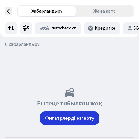
Хабарландыру
Жаңа авто
Кредитке
Же
0 хабарландыру
Ештеңе табылған жоқ
Фильтрлерді өзгерту