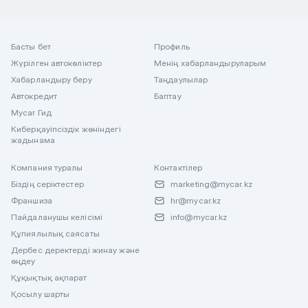
Басты бет
Профиль
Жүрілген автокөліктер
Менің хабарландыруларым
Хабарландыру беру
Таңдаулылар
Автокредит
Баптау
Mycar Гид
Киберқауіпсіздік жөніндегі
жадынама
Компания туралы
Контактілер
Біздің серіктестер
marketing@mycar.kz
Франшиза
hr@mycar.kz
Пайдаланушы келісімі
info@mycar.kz
Құпиялылық саясаты
Дербес деректерді жинау және
өңдеу
Құқықтық ақпарат
Қосылу шарты