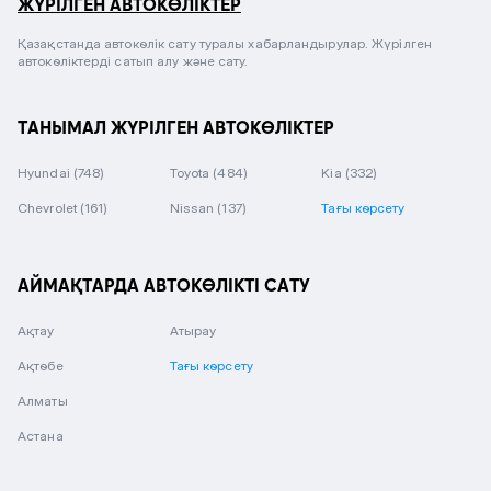
ЖҮРІЛГЕН АВТОКӨЛІКТЕР
Қазақстанда автокөлік сату туралы хабарландырулар. Жүрілген
автокөліктерді сатып алу және сату.
ТАНЫМАЛ ЖҮРІЛГЕН АВТОКӨЛІКТЕР
Hyundai
(748)
Toyota
(484)
Kia
(332)
Chevrolet
(161)
Nissan
(137)
Тағы көрсету
АЙМАҚТАРДА АВТОКӨЛІКТІ САТУ
Ақтау
Атырау
Ақтөбе
Тағы көрсету
Алматы
Астана