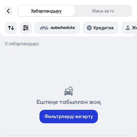
Хабарландыру
Жаңа авто
Кредитке
Же
0 хабарландыру
Ештеңе табылған жоқ
Фильтрлерді өзгерту