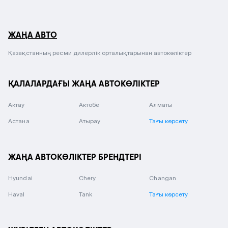
ЖАҢА АВТО
Қазақстанның ресми дилерлік орталықтарынан автокөліктер
ҚАЛАЛАРДАҒЫ ЖАҢА АВТОКӨЛІКТЕР
Актау
Актобе
Алматы
Астана
Атырау
Тағы көрсету
ЖАҢА АВТОКӨЛІКТЕР БРЕНДТЕРІ
Hyundai
Chery
Changan
Haval
Tank
Тағы көрсету