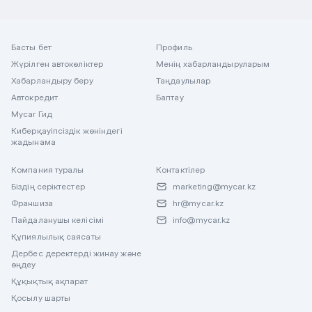
Басты бет
Профиль
Жүрілген автокөліктер
Менің хабарландыруларым
Хабарландыру беру
Таңдаулылар
Автокредит
Баптау
Mycar Гид
Киберқауіпсіздік жөніндегі
жадынама
Компания туралы
Контактілер
Біздің серіктестер
marketing@mycar.kz
Франшиза
hr@mycar.kz
Пайдаланушы келісімі
info@mycar.kz
Құпиялылық саясаты
Дербес деректерді жинау және
өңдеу
Құқықтық ақпарат
Қосылу шарты