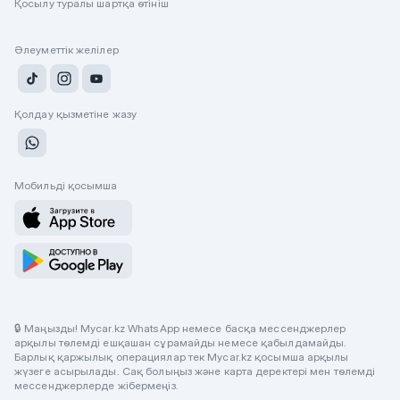
Қосылу туралы шартқа өтініш
Әлеуметтік желілер
Қолдау қызметіне жазу
Мобильді қосымша
🔒 Маңызды! Mycar.kz WhatsApp немесе басқа мессенджерлер
арқылы төлемді ешқашан сұрамайды немесе қабылдамайды.
Барлық қаржылық операциялар тек Mycar.kz қосымша арқылы
жүзеге асырылады. Сақ болыңыз және карта деректері мен төлемді
мессенджерлерде жібермеңіз.