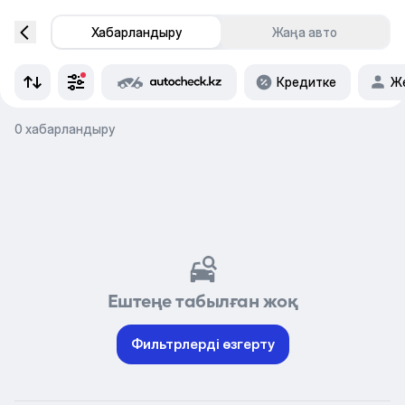
Хабарландыру
Жаңа авто
Кредитке
Же
0 хабарландыру
Ештеңе табылған жоқ
Фильтрлерді өзгерту