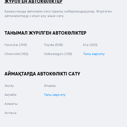
ЖҮРІЛГЕН АВТОКӨЛІКТЕР
Қазақстанда автокөлік сату туралы хабарландырулар. Жүрілген
автокөліктерді сатып алу және сату.
ТАНЫМАЛ ЖҮРІЛГЕН АВТОКӨЛІКТЕР
Hyundai
(746)
Toyota
(505)
Kia
(323)
Chevrolet
(162)
Volkswagen
(139)
Тағы көрсету
АЙМАҚТАРДА АВТОКӨЛІКТІ САТУ
Ақтау
Атырау
Ақтөбе
Тағы көрсету
Алматы
Астана