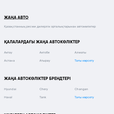
ЖАҢА АВТО
Қазақстанның ресми дилерлік орталықтарынан автокөліктер
ҚАЛАЛАРДАҒЫ ЖАҢА АВТОКӨЛІКТЕР
Актау
Актобе
Алматы
Астана
Атырау
Тағы көрсету
ЖАҢА АВТОКӨЛІКТЕР БРЕНДТЕРІ
Hyundai
Chery
Changan
Haval
Tank
Тағы көрсету