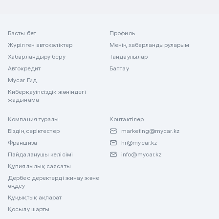
Басты бет
Профиль
Жүрілген автокөліктер
Менің хабарландыруларым
Хабарландыру беру
Таңдаулылар
Автокредит
Баптау
Mycar Гид
Киберқауіпсіздік жөніндегі
жадынама
Компания туралы
Контактілер
Біздің серіктестер
marketing@mycar.kz
Франшиза
hr@mycar.kz
Пайдаланушы келісімі
info@mycar.kz
Құпиялылық саясаты
Дербес деректерді жинау және
өңдеу
Құқықтық ақпарат
Қосылу шарты