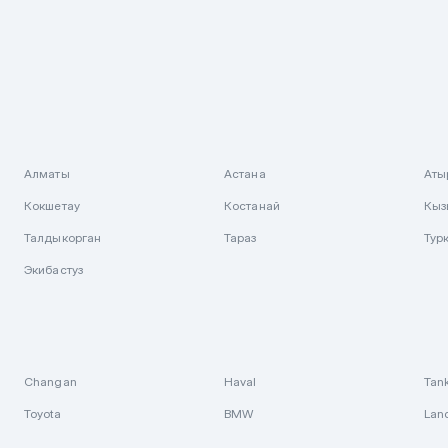
Алматы
Астана
Аты
Кокшетау
Костанай
Кыз
Талдыкорган
Тараз
Тур
Экибастуз
Changan
Haval
Tan
Toyota
BMW
Lan