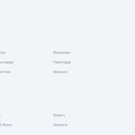
рау
Жанаозен
ылорда
Павлодар
кестан
Уральск
k
Subaru
d Rover
Genesis