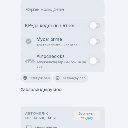
Жүрген жолы, Дейін
ҚР-да кеденнен өткен
Mycar prime
Тек тексерілген көліктер
Autocheck.kz
Автокөліктің тарихы бойынша
есеп
Кепілдік бар
Техбайқау бар
Хабарландыру иесі
АВТОКӨЛІК
Барлығын
ОРТАЛЫҚТАРЫ
таңдау
Mycar Almaty