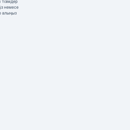
 тізімдер
із немесе
р алыңыз