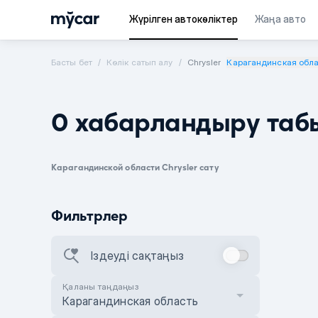
Жүрілген автокөліктер
Жаңа авто
Басты бет
Көлік сатып алу
Chrysler
Карагандинская обла
0 хабарландыру таб
Карагандинской области Chrysler сату
Фильтрлер
Іздеуді сақтаңыз
Қаланы таңдаңыз
Карагандинская область