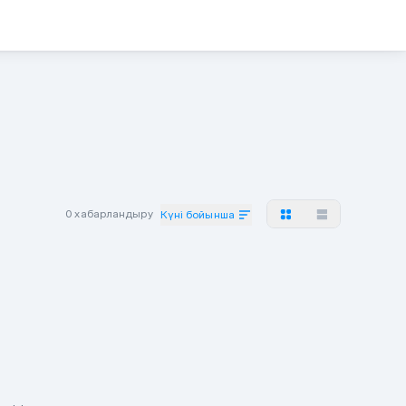
0 хабарландыру
Күні бойынша