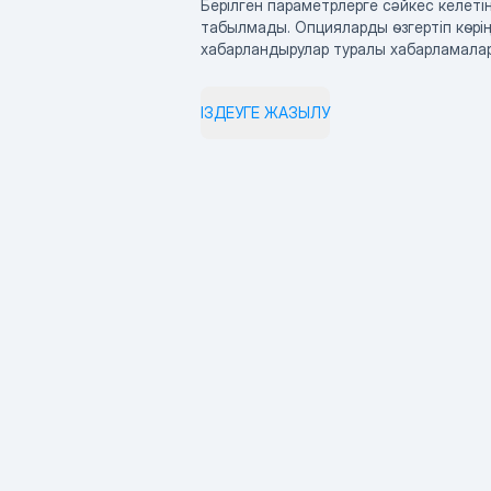
Берілген параметрлерге сәйкес келетін
табылмады. Опцияларды өзгертіп көрің
хабарландырулар туралы хабарламала
ІЗДЕУГЕ ЖАЗЫЛУ