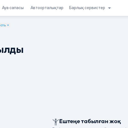
Барлық сервистер
Ауа сапасы
Автоорталықтар
сть
ылды
Ештеңе табылған жоқ