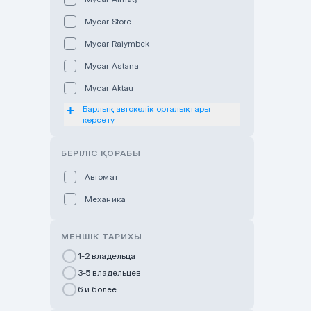
Mycar Store
Mycar Raiymbek
Mycar Astana
Mycar Aktau
Барлық автокөлік орталықтары
Mycar Uralsk
көрсету
Haval & Tank Kyzylorda
БЕРІЛІС ҚОРАБЫ
Haval & Tank Pavlodar
Bavaria Almaty
Автомат
Mycar Shymkent
Механика
Bavaria Astana
МЕНШІК ТАРИХЫ
GWM Nurly Zhol
1-2 владельца
Chery Astana
3-5 владельцев
Changan Auto Nurly Zhol
6 и более
Haval Atyrau