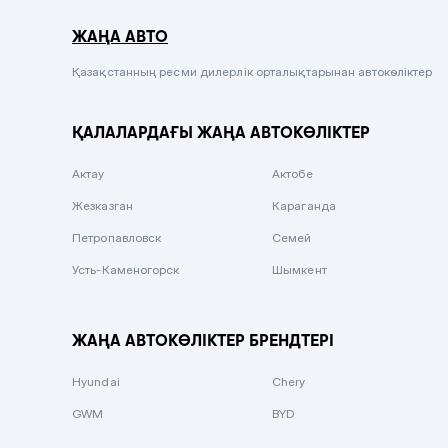
Серый металлик
ЖАҢА АВТО
Сиреневый металлик
Черный металлик
Қазақстанның ресми дилерлік орталықтарынан автокөліктер
Стальной
ҚАЛАЛАРДАҒЫ ЖАҢА АВТОКӨЛІКТЕР
Вишневый
Серебристый металлик
Актау
Актобе
Темно-коричневый
Жезказган
Караганда
Бело-Дымчатый
Петропавловск
Семей
Светло-зелёный металлик
Усть-Каменогорск
Шымкент
Бирюзовый
Темно-синий металлик
ЖАҢА АВТОКӨЛІКТЕР БРЕНДТЕРІ
Зеленый металлик
Hyundai
Chery
Комбинированный
GWM
BYD