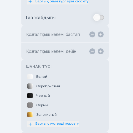
Барлық отын түрлерін көрсету
Toyota Almaty
Газ жабдығы
Toyota Astana
Toyota Kokshetau
Қозғалтқыш көлемі бастап
TANK Motors Karaganda
Hyundai ShymCity
Қозғалтқыш көлемі дейін
Toyota Shygys
ШАНАҚ ТҮСІ
Белый
Серебристый
Черный
Серый
Золотистый
Барлық түстерді көрсету
Оранжевый