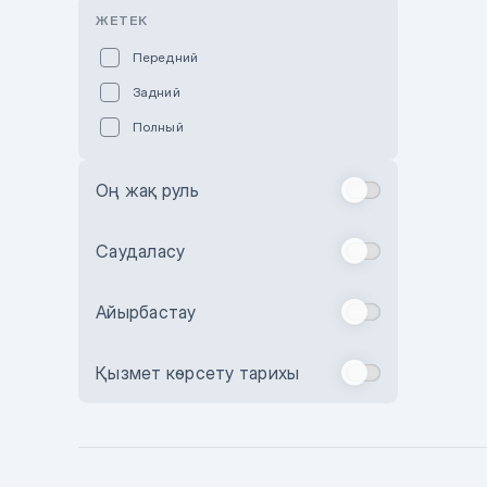
Розовый
ЖЕТЕК
Красный
Передний
Пурпурный
Задний
Коричневый
Полный
Голубой
Синий
Оң жақ руль
Фиолетовый
Зеленый
Саудаласу
Желтый
Айырбастау
Бежевый
Бордовый
Қызмет көрсету тарихы
Комбинированный
Бронзовый
Темно-синий