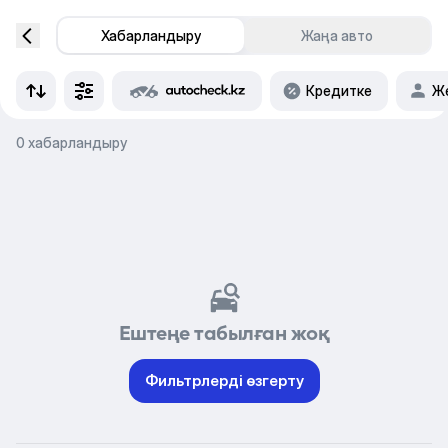
Хабарландыру
Жаңа авто
Кредитке
Же
0 хабарландыру
Ештеңе табылған жоқ
Фильтрлерді өзгерту