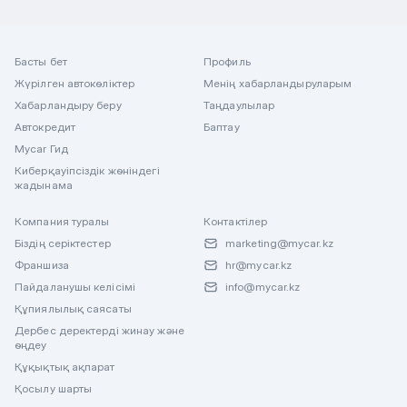
Басты бет
Профиль
Жүрілген автокөліктер
Менің хабарландыруларым
Хабарландыру беру
Таңдаулылар
Автокредит
Баптау
Mycar Гид
Киберқауіпсіздік жөніндегі
жадынама
Компания туралы
Контактілер
Біздің серіктестер
marketing@mycar.kz
Франшиза
hr@mycar.kz
Пайдаланушы келісімі
info@mycar.kz
Құпиялылық саясаты
Дербес деректерді жинау және
өңдеу
Құқықтық ақпарат
Қосылу шарты