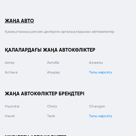
ЖАҢА АВТО
Қазақстанның ресми дилерлік орталықтарынан автокөліктер
ҚАЛАЛАРДАҒЫ ЖАҢА АВТОКӨЛІКТЕР
Актау
Актобе
Алматы
Астана
Атырау
Тағы көрсету
ЖАҢА АВТОКӨЛІКТЕР БРЕНДТЕРІ
Hyundai
Chery
Changan
Haval
Tank
Тағы көрсету