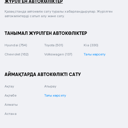
ЖҮРІЛГЕН АВТОКӨЛІКТЕР
Қазақстанда автокөлік сату туралы хабарландырулар. Жүрілген
автокөліктерді сатып алу және сату.
ТАНЫМАЛ ЖҮРІЛГЕН АВТОКӨЛІКТЕР
Hyundai
(754)
Toyota
(501)
Kia
(330)
Chevrolet
(162)
Volkswagen
(137)
Тағы көрсету
АЙМАҚТАРДА АВТОКӨЛІКТІ САТУ
Ақтау
Атырау
Ақтөбе
Тағы көрсету
Алматы
Астана