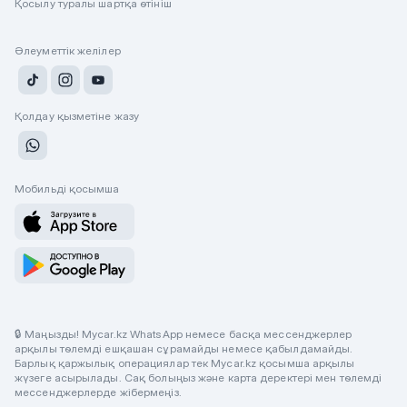
Қосылу туралы шартқа өтініш
Әлеуметтік желілер
Қолдау қызметіне жазу
Мобильді қосымша
🔒 Маңызды! Mycar.kz WhatsApp немесе басқа мессенджерлер
арқылы төлемді ешқашан сұрамайды немесе қабылдамайды.
Барлық қаржылық операциялар тек Mycar.kz қосымша арқылы
жүзеге асырылады. Сақ болыңыз және карта деректері мен төлемді
мессенджерлерде жібермеңіз.