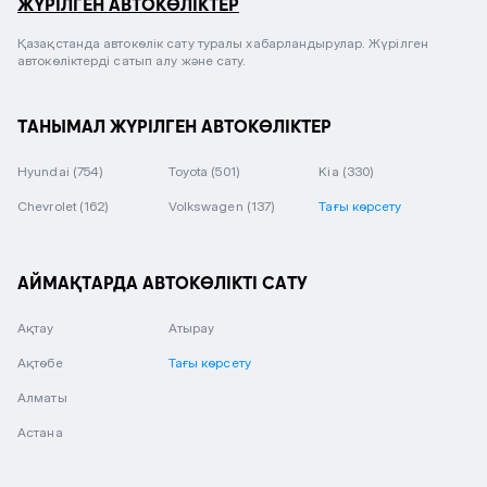
ЖҮРІЛГЕН АВТОКӨЛІКТЕР
Қазақстанда автокөлік сату туралы хабарландырулар. Жүрілген
автокөліктерді сатып алу және сату.
ТАНЫМАЛ ЖҮРІЛГЕН АВТОКӨЛІКТЕР
Hyundai
(754)
Toyota
(501)
Kia
(330)
Chevrolet
(162)
Volkswagen
(137)
Тағы көрсету
АЙМАҚТАРДА АВТОКӨЛІКТІ САТУ
Ақтау
Атырау
Ақтөбе
Тағы көрсету
Алматы
Астана