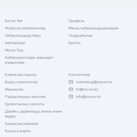
Басты бет
Профиль
Жүрілген автокөліктер
Менің хабарландыруларым
Хабарландыру беру
Таңдаулылар
Автокредит
Баптау
Mycar Гид
Киберқауіпсіздік жөніндегі
жадынама
Компания туралы
Контактілер
Біздің серіктестер
marketing@mycar.kz
Франшиза
hr@mycar.kz
Пайдаланушы келісімі
info@mycar.kz
Құпиялылық саясаты
Дербес деректерді жинау және
өңдеу
Құқықтық ақпарат
Қосылу шарты