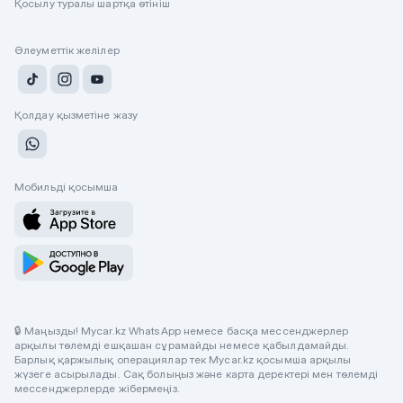
Қосылу туралы шартқа өтініш
Әлеуметтік желілер
Қолдау қызметіне жазу
Мобильді қосымша
🔒 Маңызды! Mycar.kz WhatsApp немесе басқа мессенджерлер
арқылы төлемді ешқашан сұрамайды немесе қабылдамайды.
Барлық қаржылық операциялар тек Mycar.kz қосымша арқылы
жүзеге асырылады. Сақ болыңыз және карта деректері мен төлемді
мессенджерлерде жібермеңіз.