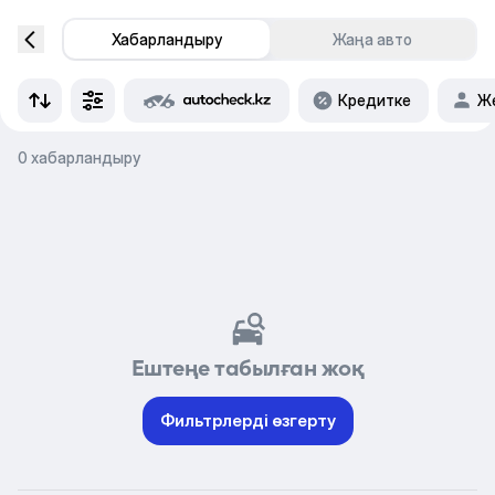
Хабарландыру
Жаңа авто
Кредитке
Же
0 хабарландыру
Ештеңе табылған жоқ
Фильтрлерді өзгерту