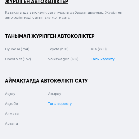
ЖҮРІЛГЕН АВТОКӨЛІКТЕР
Қазақстанда автокөлік сату туралы хабарландырулар. Жүрілген
автокөліктерді сатып алу және сату.
ТАНЫМАЛ ЖҮРІЛГЕН АВТОКӨЛІКТЕР
Hyundai
(754)
Toyota
(501)
Kia
(330)
Chevrolet
(162)
Volkswagen
(137)
Тағы көрсету
АЙМАҚТАРДА АВТОКӨЛІКТІ САТУ
Ақтау
Атырау
Ақтөбе
Тағы көрсету
Алматы
Астана