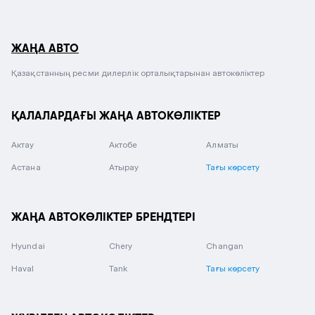
ЖАҢА АВТО
Қазақстанның ресми дилерлік орталықтарынан автокөліктер
ҚАЛАЛАРДАҒЫ ЖАҢА АВТОКӨЛІКТЕР
Актау
Актобе
Алматы
Астана
Атырау
Тағы көрсету
ЖАҢА АВТОКӨЛІКТЕР БРЕНДТЕРІ
Hyundai
Chery
Changan
Haval
Tank
Тағы көрсету