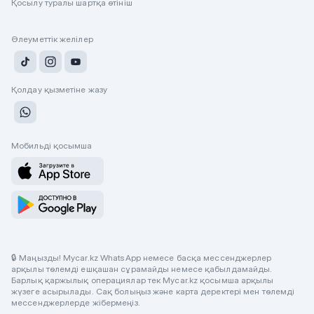
Қосылу туралы шартқа өтініш
Әлеуметтік желілер
Қолдау қызметіне жазу
Мобильді қосымша
🔒 Маңызды! Mycar.kz WhatsApp немесе басқа мессенджерлер
арқылы төлемді ешқашан сұрамайды немесе қабылдамайды.
Барлық қаржылық операциялар тек Mycar.kz қосымша арқылы
жүзеге асырылады. Сақ болыңыз және карта деректері мен төлемді
мессенджерлерде жібермеңіз.