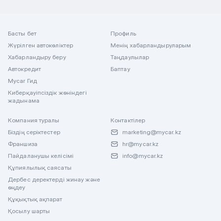
Басты бет
Профиль
Жүрілген автокөліктер
Менің хабарландыруларым
Хабарландыру беру
Таңдаулылар
Автокредит
Баптау
Mycar Гид
Киберқауіпсіздік жөніндегі
жадынама
Компания туралы
Контактілер
Біздің серіктестер
marketing@mycar.kz
Франшиза
hr@mycar.kz
Пайдаланушы келісімі
info@mycar.kz
Құпиялылық саясаты
Дербес деректерді жинау және
өңдеу
Құқықтық ақпарат
Қосылу шарты