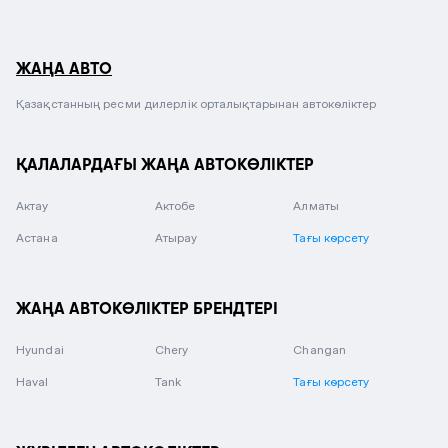
ЖАҢА АВТО
Қазақстанның ресми дилерлік орталықтарынан автокөліктер
ҚАЛАЛАРДАҒЫ ЖАҢА АВТОКӨЛІКТЕР
Актау
Актобе
Алматы
Астана
Атырау
Тағы көрсету
ЖАҢА АВТОКӨЛІКТЕР БРЕНДТЕРІ
Hyundai
Chery
Changan
Haval
Tank
Тағы көрсету