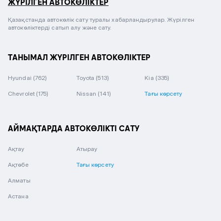
ЖҮРІЛГЕН АВТОКӨЛІКТЕР
Қазақстанда автокөлік сату туралы хабарландырулар. Жүрілген
автокөліктерді сатып алу және сату.
ТАНЫМАЛ ЖҮРІЛГЕН АВТОКӨЛІКТЕР
Hyundai
(762)
Toyota
(513)
Kia
(335)
Chevrolet
(175)
Nissan
(141)
Тағы көрсету
АЙМАҚТАРДА АВТОКӨЛІКТІ САТУ
Ақтау
Атырау
Ақтөбе
Тағы көрсету
Алматы
Астана