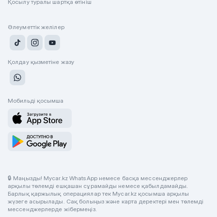
Қосылу туралы шартқа өтініш
Әлеуметтік желілер
Қолдау қызметіне жазу
Мобильді қосымша
🔒 Маңызды! Mycar.kz WhatsApp немесе басқа мессенджерлер
арқылы төлемді ешқашан сұрамайды немесе қабылдамайды.
Барлық қаржылық операциялар тек Mycar.kz қосымша арқылы
жүзеге асырылады. Сақ болыңыз және карта деректері мен төлемді
мессенджерлерде жібермеңіз.