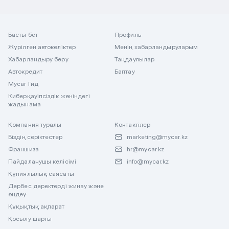
Басты бет
Профиль
Жүрілген автокөліктер
Менің хабарландыруларым
Хабарландыру беру
Таңдаулылар
Автокредит
Баптау
Mycar Гид
Киберқауіпсіздік жөніндегі
жадынама
Компания туралы
Контактілер
Біздің серіктестер
marketing@mycar.kz
Франшиза
hr@mycar.kz
Пайдаланушы келісімі
info@mycar.kz
Құпиялылық саясаты
Дербес деректерді жинау және
өңдеу
Құқықтық ақпарат
Қосылу шарты