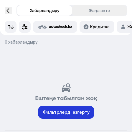
Хабарландыру
Жаңа авто
Кредитке
Же
0 хабарландыру
Ештеңе табылған жоқ
Фильтрлерді өзгерту