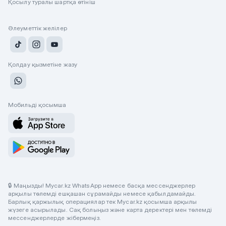
Қосылу туралы шартқа өтініш
Әлеуметтік желілер
Қолдау қызметіне жазу
Мобильді қосымша
🔒 Маңызды! Mycar.kz WhatsApp немесе басқа мессенджерлер
арқылы төлемді ешқашан сұрамайды немесе қабылдамайды.
Барлық қаржылық операциялар тек Mycar.kz қосымша арқылы
жүзеге асырылады. Сақ болыңыз және карта деректері мен төлемді
мессенджерлерде жібермеңіз.