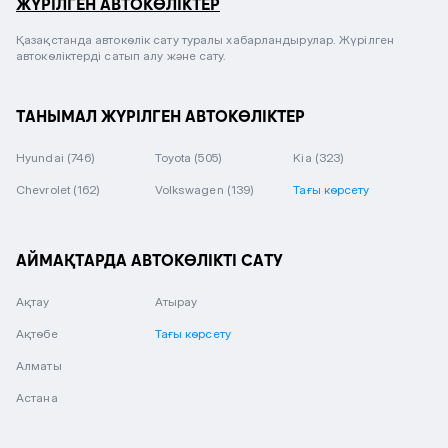
ЖҮРІЛГЕН АВТОКӨЛІКТЕР
Қазақстанда автокөлік сату туралы хабарландырулар. Жүрілген
автокөліктерді сатып алу және сату.
ТАНЫМАЛ ЖҮРІЛГЕН АВТОКӨЛІКТЕР
Hyundai
(746)
Toyota
(505)
Kia
(323)
Chevrolet
(162)
Volkswagen
(139)
Тағы көрсету
АЙМАҚТАРДА АВТОКӨЛІКТІ САТУ
Ақтау
Атырау
Ақтөбе
Тағы көрсету
Алматы
Астана