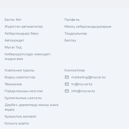
Басты бет
Профиль
Жүрілген автокөліктер
Менің хабарландыруларым
Хабарландыру беру
Таңдаулылар
Автокредит
Баптау
Mycar Гид
Киберқауіпсіздік жөніндегі
жадынама
Компания туралы
Контактілер
Біздің серіктестер
marketing@mycar.kz
Франшиза
hr@mycar.kz
Пайдаланушы келісімі
info@mycar.kz
Құпиялылық саясаты
Дербес деректерді жинау және
өңдеу
Құқықтық ақпарат
Қосылу шарты