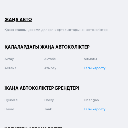
ЖАҢА АВТО
Қазақстанның ресми дилерлік орталықтарынан автокөліктер
ҚАЛАЛАРДАҒЫ ЖАҢА АВТОКӨЛІКТЕР
Актау
Актобе
Алматы
Астана
Атырау
Тағы көрсету
ЖАҢА АВТОКӨЛІКТЕР БРЕНДТЕРІ
Hyundai
Chery
Changan
Haval
Tank
Тағы көрсету