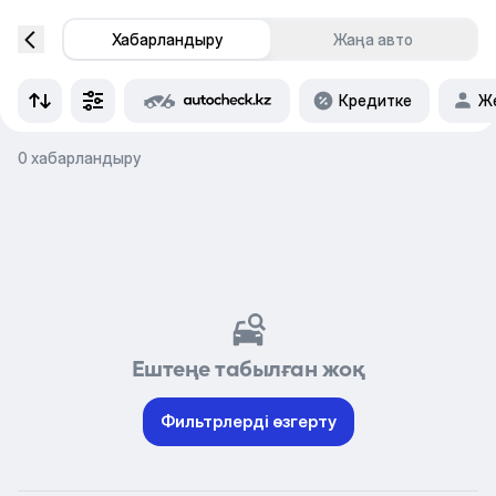
Хабарландыру
Жаңа авто
Кредитке
Же
0 хабарландыру
Ештеңе табылған жоқ
Фильтрлерді өзгерту