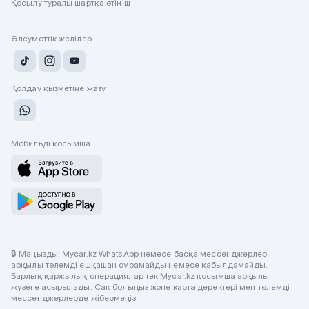
Қосылу туралы шартқа өтініш
Әлеуметтік желілер
Қолдау қызметіне жазу
Мобильді қосымша
🔒 Маңызды! Mycar.kz WhatsApp немесе басқа мессенджерлер
арқылы төлемді ешқашан сұрамайды немесе қабылдамайды.
Барлық қаржылық операциялар тек Mycar.kz қосымша арқылы
жүзеге асырылады. Сақ болыңыз және карта деректері мен төлемді
мессенджерлерде жібермеңіз.