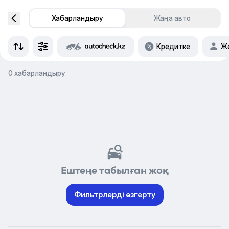
Хабарландыру
Жаңа авто
Кредитке
Же
0 хабарландыру
Ештеңе табылған жоқ
Фильтрлерді өзгерту