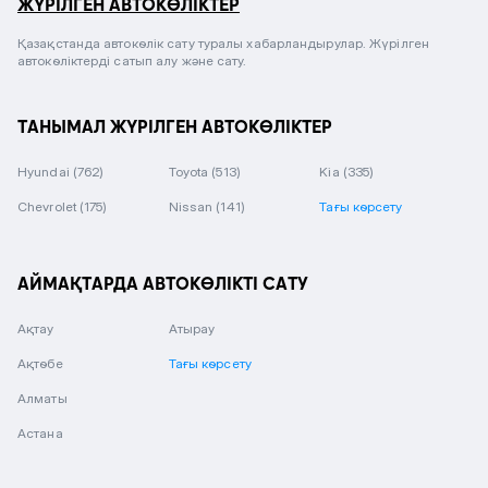
ЖҮРІЛГЕН АВТОКӨЛІКТЕР
Қазақстанда автокөлік сату туралы хабарландырулар. Жүрілген
автокөліктерді сатып алу және сату.
ТАНЫМАЛ ЖҮРІЛГЕН АВТОКӨЛІКТЕР
Hyundai
(762)
Toyota
(513)
Kia
(335)
Chevrolet
(175)
Nissan
(141)
Тағы көрсету
АЙМАҚТАРДА АВТОКӨЛІКТІ САТУ
Ақтау
Атырау
Ақтөбе
Тағы көрсету
Алматы
Астана