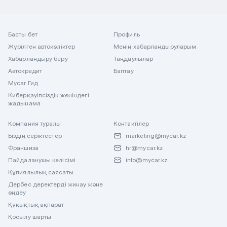
Басты бет
Профиль
Жүрілген автокөліктер
Менің хабарландыруларым
Хабарландыру беру
Таңдаулылар
Автокредит
Баптау
Mycar Гид
Киберқауіпсіздік жөніндегі
жадынама
Компания туралы
Контактілер
Біздің серіктестер
marketing@mycar.kz
Франшиза
hr@mycar.kz
Пайдаланушы келісімі
info@mycar.kz
Құпиялылық саясаты
Дербес деректерді жинау және
өңдеу
Құқықтық ақпарат
Қосылу шарты