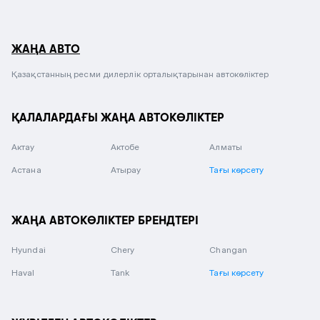
ЖАҢА АВТО
Қазақстанның ресми дилерлік орталықтарынан автокөліктер
ҚАЛАЛАРДАҒЫ ЖАҢА АВТОКӨЛІКТЕР
Актау
Актобе
Алматы
Астана
Атырау
Тағы көрсету
ЖАҢА АВТОКӨЛІКТЕР БРЕНДТЕРІ
Hyundai
Chery
Changan
Haval
Tank
Тағы көрсету