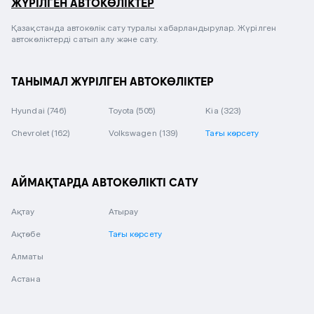
ЖҮРІЛГЕН АВТОКӨЛІКТЕР
Қазақстанда автокөлік сату туралы хабарландырулар. Жүрілген
автокөліктерді сатып алу және сату.
ТАНЫМАЛ ЖҮРІЛГЕН АВТОКӨЛІКТЕР
Hyundai
(746)
Toyota
(505)
Kia
(323)
Chevrolet
(162)
Volkswagen
(139)
Тағы көрсету
АЙМАҚТАРДА АВТОКӨЛІКТІ САТУ
Ақтау
Атырау
Ақтөбе
Тағы көрсету
Алматы
Астана