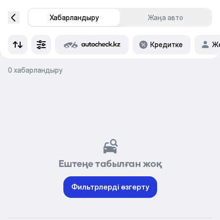
Хабарландыру
Жаңа авто
Кредитке
Же
0 хабарландыру
Ештеңе табылған жоқ
Фильтрлерді өзгерту