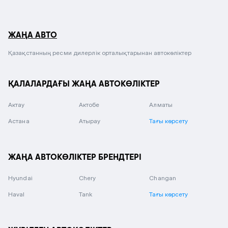
ЖАҢА АВТО
Қазақстанның ресми дилерлік орталықтарынан автокөліктер
ҚАЛАЛАРДАҒЫ ЖАҢА АВТОКӨЛІКТЕР
Актау
Актобе
Алматы
Астана
Атырау
Тағы көрсету
ЖАҢА АВТОКӨЛІКТЕР БРЕНДТЕРІ
Hyundai
Chery
Changan
Haval
Tank
Тағы көрсету