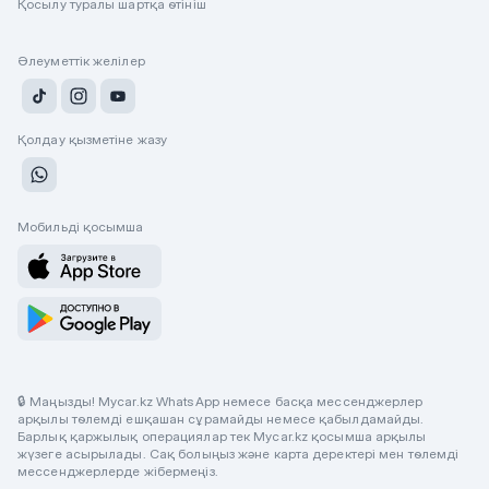
Қосылу туралы шартқа өтініш
Әлеуметтік желілер
Қолдау қызметіне жазу
Мобильді қосымша
🔒 Маңызды! Mycar.kz WhatsApp немесе басқа мессенджерлер
арқылы төлемді ешқашан сұрамайды немесе қабылдамайды.
Барлық қаржылық операциялар тек Mycar.kz қосымша арқылы
жүзеге асырылады. Сақ болыңыз және карта деректері мен төлемді
мессенджерлерде жібермеңіз.