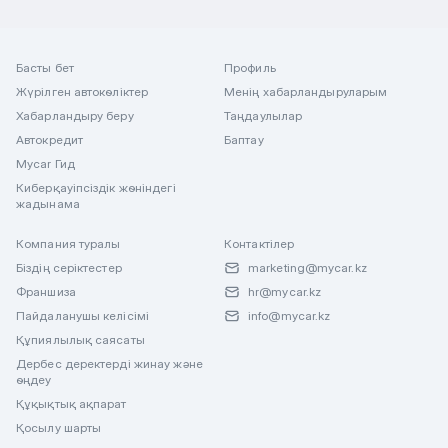
Басты бет
Профиль
Жүрілген автокөліктер
Менің хабарландыруларым
Хабарландыру беру
Таңдаулылар
Автокредит
Баптау
Mycar Гид
Киберқауіпсіздік жөніндегі
жадынама
Компания туралы
Контактілер
Біздің серіктестер
marketing@mycar.kz
Франшиза
hr@mycar.kz
Пайдаланушы келісімі
info@mycar.kz
Құпиялылық саясаты
Дербес деректерді жинау және
өңдеу
Құқықтық ақпарат
Қосылу шарты