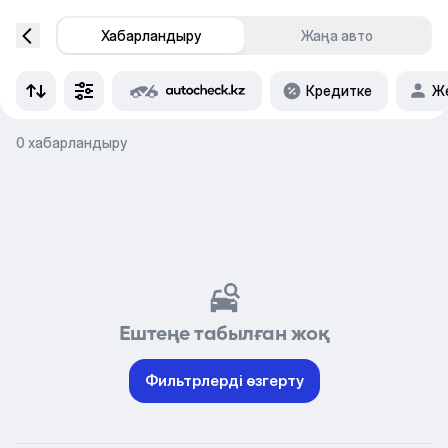
Хабарландыру
Жаңа авто
Кредитке
Же
0 хабарландыру
Ештеңе табылған жоқ
Фильтрлерді өзгерту