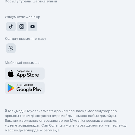
Қосылу туралы шартқа өтініш
Әлеуметтік желілер
Қолдау қызметіне жазу
Мобильді қосымша
🔒 Маңызды! Mycar.kz WhatsApp немесе басқа мессенджерлер
арқылы төлемді ешқашан сұрамайды немесе қабылдамайды.
Барлық қаржылық операциялар тек Mycar.kz қосымша арқылы
жүзеге асырылады. Сақ болыңыз және карта деректері мен төлемді
мессенджерлерде жібермеңіз.