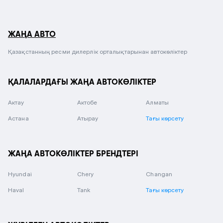
ЖАҢА АВТО
Қазақстанның ресми дилерлік орталықтарынан автокөліктер
ҚАЛАЛАРДАҒЫ ЖАҢА АВТОКӨЛІКТЕР
Актау
Актобе
Алматы
Астана
Атырау
Тағы көрсету
ЖАҢА АВТОКӨЛІКТЕР БРЕНДТЕРІ
Hyundai
Chery
Changan
Haval
Tank
Тағы көрсету