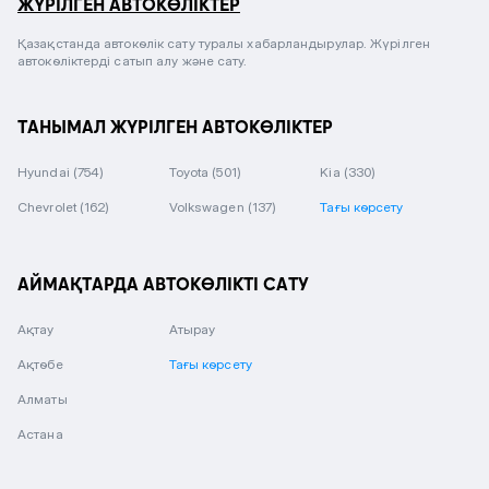
ЖҮРІЛГЕН АВТОКӨЛІКТЕР
Қазақстанда автокөлік сату туралы хабарландырулар. Жүрілген
автокөліктерді сатып алу және сату.
ТАНЫМАЛ ЖҮРІЛГЕН АВТОКӨЛІКТЕР
Hyundai
(754)
Toyota
(501)
Kia
(330)
Chevrolet
(162)
Volkswagen
(137)
Тағы көрсету
АЙМАҚТАРДА АВТОКӨЛІКТІ САТУ
Ақтау
Атырау
Ақтөбе
Тағы көрсету
Алматы
Астана