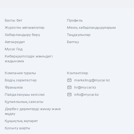
Басты бет
Профиль
Жүрілген автокөліктер
Менің хабарландыруларым
Хабарландыру беру
Таңдаулылар
Автокредит
Баптау
Mycar Гид
Киберқауіпсіздік жөніндегі
жадынама
Компания туралы
Контактілер
Біздің серіктестер
marketing@mycar.kz
Франшиза
hr@mycar.kz
Пайдаланушы келісімі
info@mycar.kz
Құпиялылық саясаты
Дербес деректерді жинау және
өңдеу
Құқықтық ақпарат
Қосылу шарты