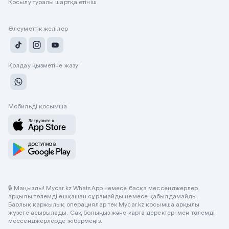
Қосылу туралы шартқа өтініш
Әлеуметтік желілер
Қолдау қызметіне жазу
Мобильді қосымша
🔒 Маңызды! Mycar.kz WhatsApp немесе басқа мессенджерлер
арқылы төлемді ешқашан сұрамайды немесе қабылдамайды.
Барлық қаржылық операциялар тек Mycar.kz қосымша арқылы
жүзеге асырылады. Сақ болыңыз және карта деректері мен төлемді
мессенджерлерде жібермеңіз.