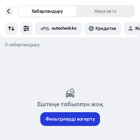
Хабарландыру
Жаңа авто
Кредитке
Же
0 хабарландыру
Ештеңе табылған жоқ
Фильтрлерді өзгерту