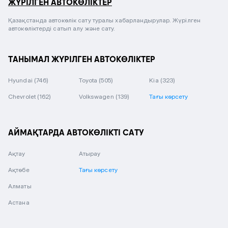
ЖҮРІЛГЕН АВТОКӨЛІКТЕР
Қазақстанда автокөлік сату туралы хабарландырулар. Жүрілген
автокөліктерді сатып алу және сату.
ТАНЫМАЛ ЖҮРІЛГЕН АВТОКӨЛІКТЕР
Hyundai
(746)
Toyota
(505)
Kia
(323)
Chevrolet
(162)
Volkswagen
(139)
Тағы көрсету
АЙМАҚТАРДА АВТОКӨЛІКТІ САТУ
Ақтау
Атырау
Ақтөбе
Тағы көрсету
Алматы
Астана