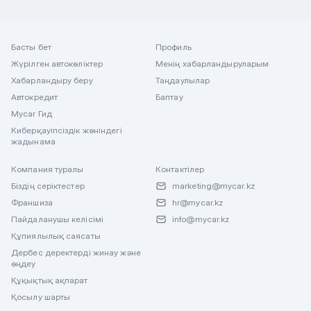
Басты бет
Профиль
Жүрілген автокөліктер
Менің хабарландыруларым
Хабарландыру беру
Таңдаулылар
Автокредит
Баптау
Mycar Гид
Киберқауіпсіздік жөніндегі
жадынама
Компания туралы
Контактілер
Біздің серіктестер
marketing@mycar.kz
Франшиза
hr@mycar.kz
Пайдаланушы келісімі
info@mycar.kz
Құпиялылық саясаты
Дербес деректерді жинау және
өңдеу
Құқықтық ақпарат
Қосылу шарты