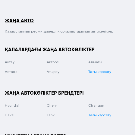
ЖАҢА АВТО
Қазақстанның ресми дилерлік орталықтарынан автокөліктер
ҚАЛАЛАРДАҒЫ ЖАҢА АВТОКӨЛІКТЕР
Актау
Актобе
Алматы
Астана
Атырау
Тағы көрсету
ЖАҢА АВТОКӨЛІКТЕР БРЕНДТЕРІ
Hyundai
Chery
Changan
Haval
Tank
Тағы көрсету