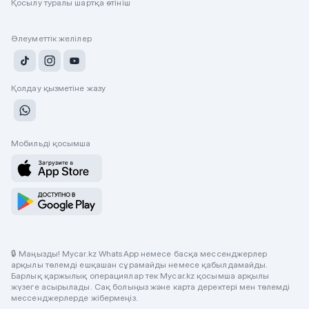
Қосылу туралы шартқа өтініш
Әлеуметтік желілер
Қолдау қызметіне жазу
Мобильді қосымша
🔒 Маңызды! Mycar.kz WhatsApp немесе басқа мессенджерлер
арқылы төлемді ешқашан сұрамайды немесе қабылдамайды.
Барлық қаржылық операциялар тек Mycar.kz қосымша арқылы
жүзеге асырылады. Сақ болыңыз және карта деректері мен төлемді
мессенджерлерде жібермеңіз.