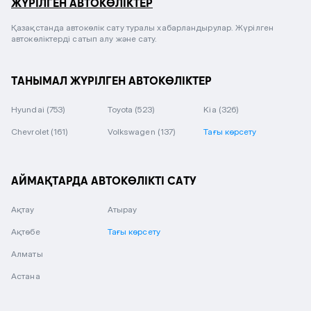
ЖҮРІЛГЕН АВТОКӨЛІКТЕР
Қазақстанда автокөлік сату туралы хабарландырулар. Жүрілген
автокөліктерді сатып алу және сату.
ТАНЫМАЛ ЖҮРІЛГЕН АВТОКӨЛІКТЕР
Hyundai
(753)
Toyota
(523)
Kia
(326)
Chevrolet
(161)
Volkswagen
(137)
Тағы көрсету
АЙМАҚТАРДА АВТОКӨЛІКТІ САТУ
Ақтау
Атырау
Ақтөбе
Тағы көрсету
Алматы
Астана