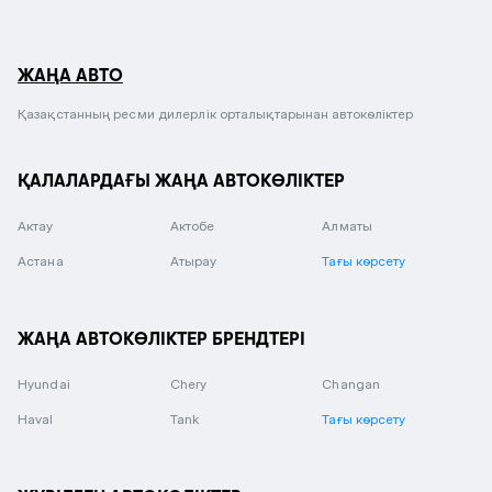
ЖАҢА АВТО
Қазақстанның ресми дилерлік орталықтарынан автокөліктер
ҚАЛАЛАРДАҒЫ ЖАҢА АВТОКӨЛІКТЕР
Актау
Актобе
Алматы
Астана
Атырау
Тағы көрсету
ЖАҢА АВТОКӨЛІКТЕР БРЕНДТЕРІ
Hyundai
Chery
Changan
Haval
Tank
Тағы көрсету