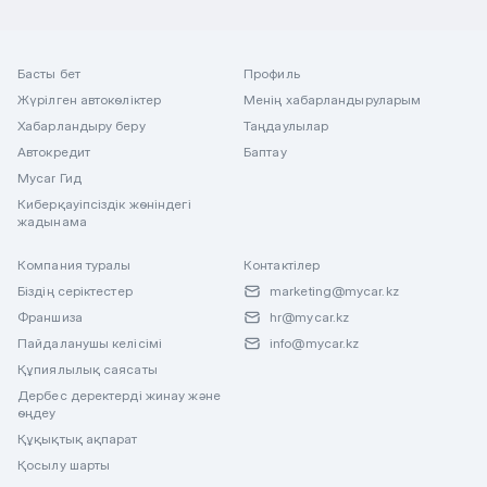
Басты бет
Профиль
Жүрілген автокөліктер
Менің хабарландыруларым
Хабарландыру беру
Таңдаулылар
Автокредит
Баптау
Mycar Гид
Киберқауіпсіздік жөніндегі
жадынама
Компания туралы
Контактілер
Біздің серіктестер
marketing@mycar.kz
Франшиза
hr@mycar.kz
Пайдаланушы келісімі
info@mycar.kz
Құпиялылық саясаты
Дербес деректерді жинау және
өңдеу
Құқықтық ақпарат
Қосылу шарты