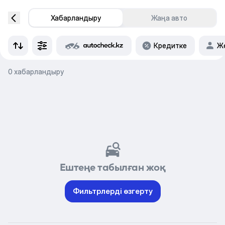
Хабарландыру
Жаңа авто
Кредитке
Же
0 хабарландыру
Ештеңе табылған жоқ
Фильтрлерді өзгерту