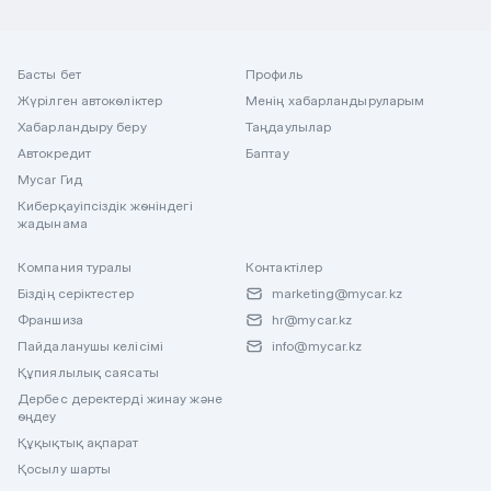
Басты бет
Профиль
Жүрілген автокөліктер
Менің хабарландыруларым
Хабарландыру беру
Таңдаулылар
Автокредит
Баптау
Mycar Гид
Киберқауіпсіздік жөніндегі
жадынама
Компания туралы
Контактілер
Біздің серіктестер
marketing@mycar.kz
Франшиза
hr@mycar.kz
Пайдаланушы келісімі
info@mycar.kz
Құпиялылық саясаты
Дербес деректерді жинау және
өңдеу
Құқықтық ақпарат
Қосылу шарты