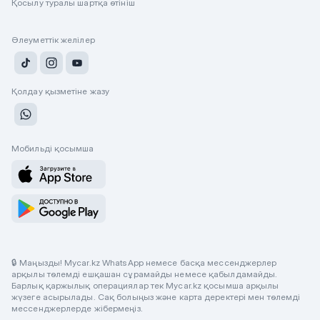
Қосылу туралы шартқа өтініш
Әлеуметтік желілер
Қолдау қызметіне жазу
Мобильді қосымша
🔒 Маңызды! Mycar.kz WhatsApp немесе басқа мессенджерлер
арқылы төлемді ешқашан сұрамайды немесе қабылдамайды.
Барлық қаржылық операциялар тек Mycar.kz қосымша арқылы
жүзеге асырылады. Сақ болыңыз және карта деректері мен төлемді
мессенджерлерде жібермеңіз.