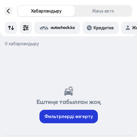
Хабарландыру
Жаңа авто
Кредитке
Же
0 хабарландыру
Ештеңе табылған жоқ
Фильтрлерді өзгерту