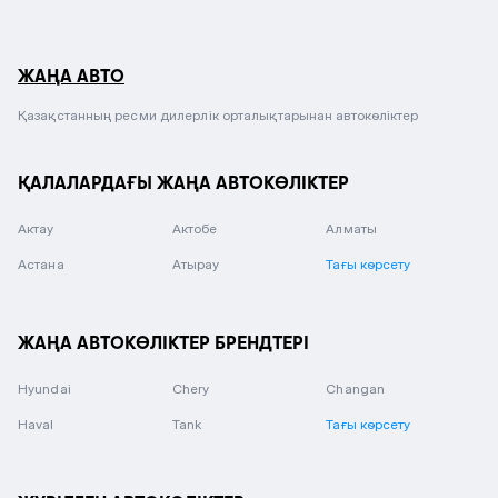
ЖАҢА АВТО
Қазақстанның ресми дилерлік орталықтарынан автокөліктер
ҚАЛАЛАРДАҒЫ ЖАҢА АВТОКӨЛІКТЕР
Актау
Актобе
Алматы
Астана
Атырау
Тағы көрсету
ЖАҢА АВТОКӨЛІКТЕР БРЕНДТЕРІ
Hyundai
Chery
Changan
Haval
Tank
Тағы көрсету