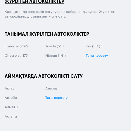
ЖҮРІЛГЕН АВТОКӨЛІКТЕР
Қазақстанда автокөлік сату туралы хабарландырулар. Жүрілген
автокөліктерді сатып алу және сату.
ТАНЫМАЛ ЖҮРІЛГЕН АВТОКӨЛІКТЕР
Hyundai
(762)
Toyota
(513)
Kia
(335)
Chevrolet
(175)
Nissan
(141)
Тағы көрсету
АЙМАҚТАРДА АВТОКӨЛІКТІ САТУ
Ақтау
Атырау
Ақтөбе
Тағы көрсету
Алматы
Астана