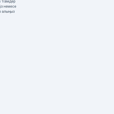
 тізімдер
із немесе
р алыңыз