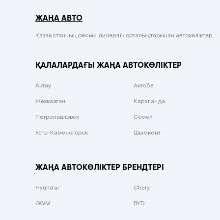
Серый металлик
ЖАҢА АВТО
Сиреневый металлик
Черный металлик
Қазақстанның ресми дилерлік орталықтарынан автокөліктер
Стальной
ҚАЛАЛАРДАҒЫ ЖАҢА АВТОКӨЛІКТЕР
Вишневый
Серебристый металлик
Актау
Актобе
Темно-коричневый
Жезказган
Караганда
Бело-Дымчатый
Петропавловск
Семей
Светло-зелёный металлик
Усть-Каменогорск
Шымкент
Бирюзовый
Темно-синий металлик
ЖАҢА АВТОКӨЛІКТЕР БРЕНДТЕРІ
Зеленый металлик
Hyundai
Chery
Комбинированный
GWM
BYD