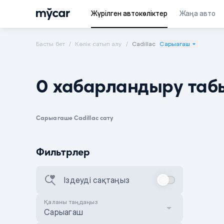
Жүрілген автокөліктер
Жаңа авто
Басты бет
Көлік сатып алу
Cadillac
Сарыагаш
0 хабарландыру таб
Сарыагаше Cadillac сату
Фильтрлер
Іздеуді сақтаңыз
Қаланы таңдаңыз
Сарыагаш