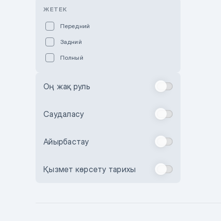
Розовый
ЖЕТЕК
Красный
Передний
Пурпурный
Задний
Коричневый
Полный
Голубой
Синий
Оң жақ руль
Фиолетовый
Зеленый
Саудаласу
Желтый
Айырбастау
Бежевый
Бордовый
Қызмет көрсету тарихы
Комбинированный
Бронзовый
Темно-синий