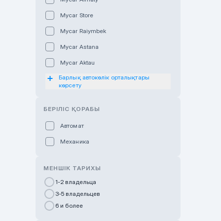
Mycar Store
Mycar Raiymbek
Mycar Astana
Mycar Aktau
Барлық автокөлік орталықтары
Mycar Uralsk
көрсету
Haval & Tank Kyzylorda
БЕРІЛІС ҚОРАБЫ
Haval & Tank Pavlodar
Bavaria Almaty
Автомат
Mycar Shymkent
Механика
Bavaria Astana
МЕНШІК ТАРИХЫ
GWM Nurly Zhol
1-2 владельца
Chery Astana
3-5 владельцев
Changan Auto Nurly Zhol
6 и более
Haval Atyrau