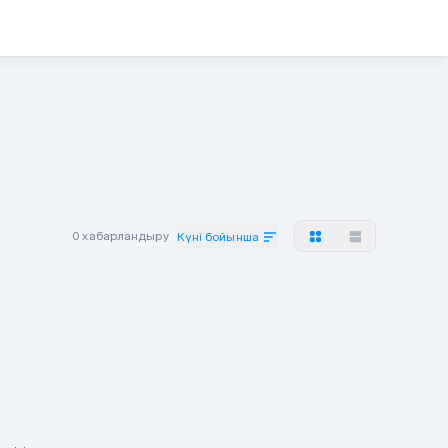
0 хабарландыру
Күні бойынша