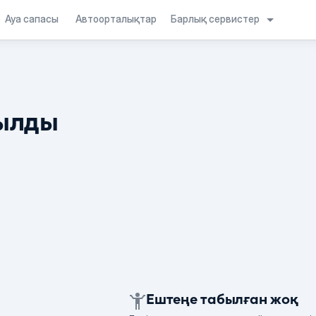
Барлық сервистер
Ауа сапасы
Автоорталықтар
ылды
Ештеңе табылған жоқ