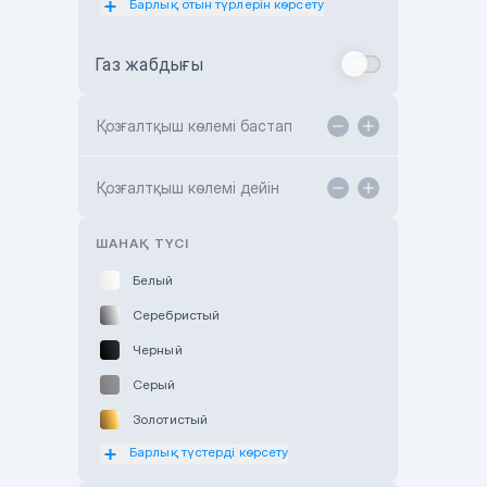
Барлық отын түрлерін көрсету
Toyota Almaty
Газ жабдығы
Toyota Astana
Toyota Kokshetau
Қозғалтқыш көлемі бастап
TANK Motors Karaganda
Hyundai ShymCity
Қозғалтқыш көлемі дейін
Toyota Shygys
ШАНАҚ ТҮСІ
Белый
Серебристый
Черный
Серый
Золотистый
Барлық түстерді көрсету
Оранжевый