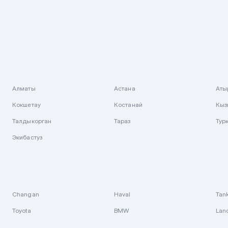
Алматы
Астана
Аты
Кокшетау
Костанай
Кыз
Талдыкорган
Тараз
Тур
Экибастуз
Changan
Haval
Tan
Toyota
BMW
Lan