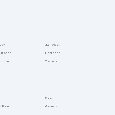
рау
Жанаозен
ылорда
Павлодар
кестан
Уральск
k
Subaru
d Rover
Genesis