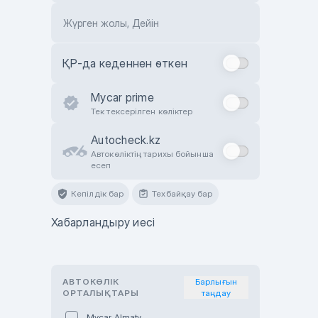
Жүрген жолы, Дейін
ҚР-да кеденнен өткен
Mycar prime
Тек тексерілген көліктер
Autocheck.kz
Автокөліктің тарихы бойынша
есеп
Кепілдік бар
Техбайқау бар
Хабарландыру иесі
АВТОКӨЛІК
Барлығын
ОРТАЛЫҚТАРЫ
таңдау
Mycar Almaty