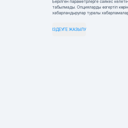
Берілген параметрлерге сәйкес келетін
табылмады. Опцияларды өзгертіп көрің
хабарландырулар туралы хабарламала
ІЗДЕУГЕ ЖАЗЫЛУ