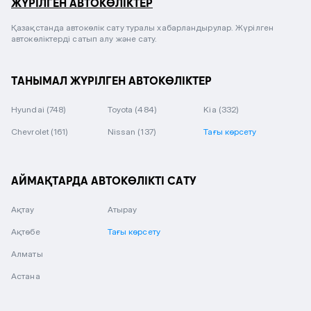
ЖҮРІЛГЕН АВТОКӨЛІКТЕР
Қазақстанда автокөлік сату туралы хабарландырулар. Жүрілген
автокөліктерді сатып алу және сату.
ТАНЫМАЛ ЖҮРІЛГЕН АВТОКӨЛІКТЕР
Hyundai
(748)
Toyota
(484)
Kia
(332)
Chevrolet
(161)
Nissan
(137)
Тағы көрсету
АЙМАҚТАРДА АВТОКӨЛІКТІ САТУ
Ақтау
Атырау
Ақтөбе
Тағы көрсету
Алматы
Астана