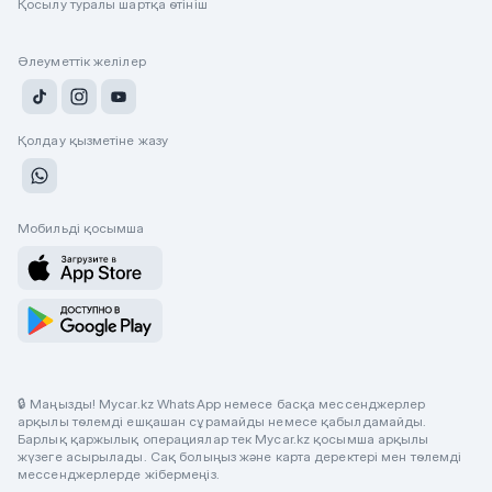
Қосылу туралы шартқа өтініш
Әлеуметтік желілер
Қолдау қызметіне жазу
Мобильді қосымша
🔒 Маңызды! Mycar.kz WhatsApp немесе басқа мессенджерлер
арқылы төлемді ешқашан сұрамайды немесе қабылдамайды.
Барлық қаржылық операциялар тек Mycar.kz қосымша арқылы
жүзеге асырылады. Сақ болыңыз және карта деректері мен төлемді
мессенджерлерде жібермеңіз.