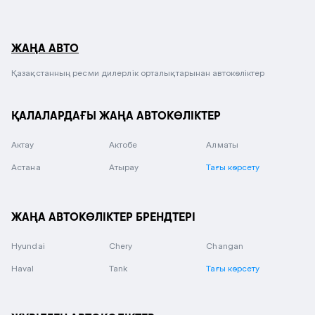
ЖАҢА АВТО
Қазақстанның ресми дилерлік орталықтарынан автокөліктер
ҚАЛАЛАРДАҒЫ ЖАҢА АВТОКӨЛІКТЕР
Актау
Актобе
Алматы
Астана
Атырау
Тағы көрсету
ЖАҢА АВТОКӨЛІКТЕР БРЕНДТЕРІ
Hyundai
Chery
Changan
Haval
Tank
Тағы көрсету