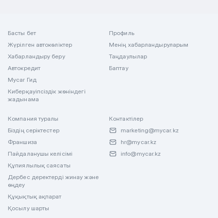
Басты бет
Профиль
Жүрілген автокөліктер
Менің хабарландыруларым
Хабарландыру беру
Таңдаулылар
Автокредит
Баптау
Mycar Гид
Киберқауіпсіздік жөніндегі
жадынама
Компания туралы
Контактілер
Біздің серіктестер
marketing@mycar.kz
Франшиза
hr@mycar.kz
Пайдаланушы келісімі
info@mycar.kz
Құпиялылық саясаты
Дербес деректерді жинау және
өңдеу
Құқықтық ақпарат
Қосылу шарты