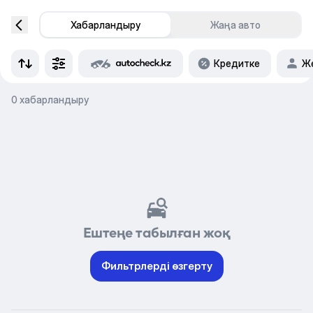
Хабарландыру
Жаңа авто
Кредитке
Же
0 хабарландыру
Ештеңе табылған жоқ
Фильтрлерді өзгерту