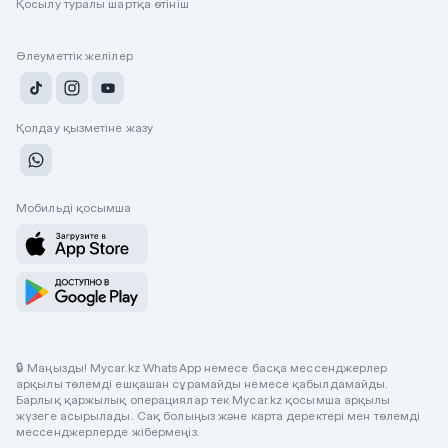
Қосылу туралы шартқа өтініш
Әлеуметтік желілер
Қолдау қызметіне жазу
Мобильді қосымша
🔒 Маңызды! Mycar.kz WhatsApp немесе басқа мессенджерлер
арқылы төлемді ешқашан сұрамайды немесе қабылдамайды.
Барлық қаржылық операциялар тек Mycar.kz қосымша арқылы
жүзеге асырылады. Сақ болыңыз және карта деректері мен төлемді
мессенджерлерде жібермеңіз.