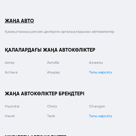
ЖАҢА АВТО
Қазақстанның ресми дилерлік орталықтарынан автокөліктер
ҚАЛАЛАРДАҒЫ ЖАҢА АВТОКӨЛІКТЕР
Актау
Актобе
Алматы
Астана
Атырау
Тағы көрсету
ЖАҢА АВТОКӨЛІКТЕР БРЕНДТЕРІ
Hyundai
Chery
Changan
Haval
Tank
Тағы көрсету