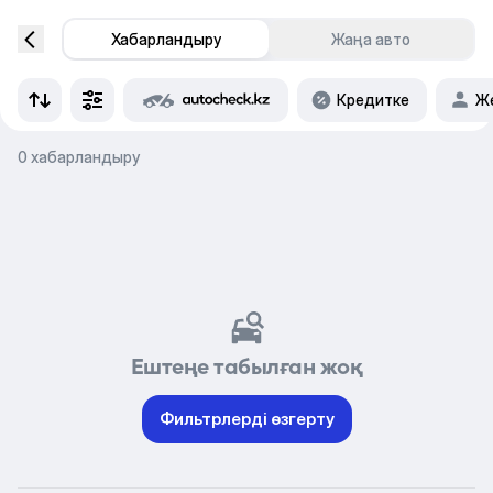
Хабарландыру
Жаңа авто
Кредитке
Же
0 хабарландыру
Ештеңе табылған жоқ
Фильтрлерді өзгерту