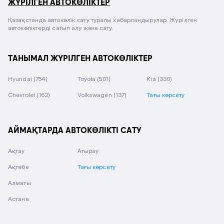
ЖҮРІЛГЕН АВТОКӨЛІКТЕР
Қазақстанда автокөлік сату туралы хабарландырулар. Жүрілген
автокөліктерді сатып алу және сату.
ТАНЫМАЛ ЖҮРІЛГЕН АВТОКӨЛІКТЕР
Hyundai
(754)
Toyota
(501)
Kia
(330)
Chevrolet
(162)
Volkswagen
(137)
Тағы көрсету
АЙМАҚТАРДА АВТОКӨЛІКТІ САТУ
Ақтау
Атырау
Ақтөбе
Тағы көрсету
Алматы
Астана