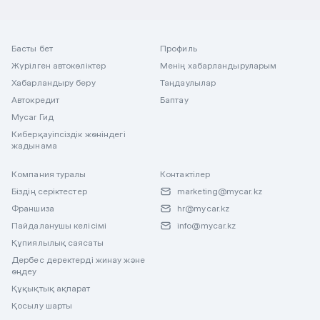
Басты бет
Профиль
Жүрілген автокөліктер
Менің хабарландыруларым
Хабарландыру беру
Таңдаулылар
Автокредит
Баптау
Mycar Гид
Киберқауіпсіздік жөніндегі
жадынама
Компания туралы
Контактілер
Біздің серіктестер
marketing@mycar.kz
Франшиза
hr@mycar.kz
Пайдаланушы келісімі
info@mycar.kz
Құпиялылық саясаты
Дербес деректерді жинау және
өңдеу
Құқықтық ақпарат
Қосылу шарты