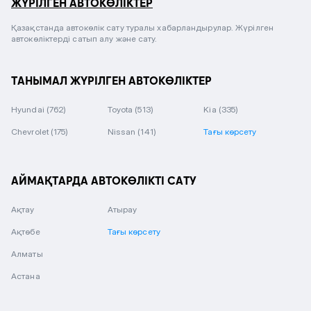
ЖҮРІЛГЕН АВТОКӨЛІКТЕР
Қазақстанда автокөлік сату туралы хабарландырулар. Жүрілген
автокөліктерді сатып алу және сату.
ТАНЫМАЛ ЖҮРІЛГЕН АВТОКӨЛІКТЕР
Hyundai
(762)
Toyota
(513)
Kia
(335)
Chevrolet
(175)
Nissan
(141)
Тағы көрсету
АЙМАҚТАРДА АВТОКӨЛІКТІ САТУ
Ақтау
Атырау
Ақтөбе
Тағы көрсету
Алматы
Астана