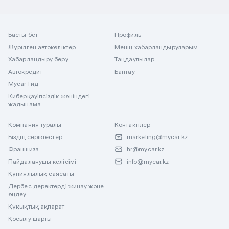
Басты бет
Профиль
Жүрілген автокөліктер
Менің хабарландыруларым
Хабарландыру беру
Таңдаулылар
Автокредит
Баптау
Mycar Гид
Киберқауіпсіздік жөніндегі
жадынама
Компания туралы
Контактілер
Біздің серіктестер
marketing@mycar.kz
Франшиза
hr@mycar.kz
Пайдаланушы келісімі
info@mycar.kz
Құпиялылық саясаты
Дербес деректерді жинау және
өңдеу
Құқықтық ақпарат
Қосылу шарты