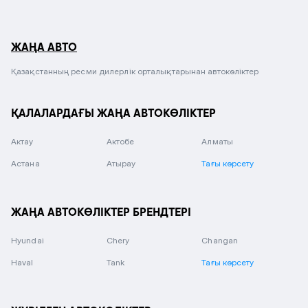
ЖАҢА АВТО
Қазақстанның ресми дилерлік орталықтарынан автокөліктер
ҚАЛАЛАРДАҒЫ ЖАҢА АВТОКӨЛІКТЕР
Актау
Актобе
Алматы
Астана
Атырау
Тағы көрсету
ЖАҢА АВТОКӨЛІКТЕР БРЕНДТЕРІ
Hyundai
Chery
Changan
Haval
Tank
Тағы көрсету