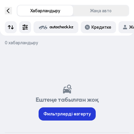
Хабарландыру
Жаңа авто
Кредитке
Же
0 хабарландыру
Ештеңе табылған жоқ
Фильтрлерді өзгерту