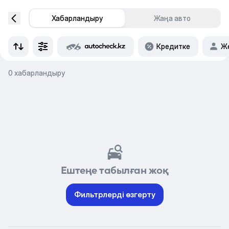
Хабарландыру
Жаңа авто
Кредитке
Же
0 хабарландыру
Ештеңе табылған жоқ
Фильтрлерді өзгерту