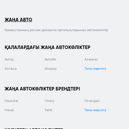
ЖАҢА АВТО
Қазақстанның ресми дилерлік орталықтарынан автокөліктер
ҚАЛАЛАРДАҒЫ ЖАҢА АВТОКӨЛІКТЕР
Актау
Актобе
Алматы
Астана
Атырау
Тағы көрсету
ЖАҢА АВТОКӨЛІКТЕР БРЕНДТЕРІ
Hyundai
Chery
Changan
Haval
Tank
Тағы көрсету