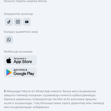
Қосылу туралы шартқа өтініш
Әлеуметтік желілер
Қолдау қызметіне жазу
Мобильді қосымша
🔒 Маңызды! Mycar.kz WhatsApp немесе басқа мессенджерлер
арқылы төлемді ешқашан сұрамайды немесе қабылдамайды.
Барлық қаржылық операциялар тек Mycar.kz қосымша арқылы
жүзеге асырылады. Сақ болыңыз және карта деректері мен төлемді
мессенджерлерде жібермеңіз.