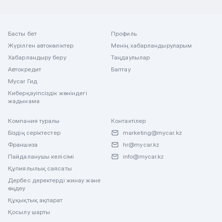
Басты бет
Профиль
Жүрілген автокөліктер
Менің хабарландыруларым
Хабарландыру беру
Таңдаулылар
Автокредит
Баптау
Mycar Гид
Киберқауіпсіздік жөніндегі
жадынама
Компания туралы
Контактілер
Біздің серіктестер
marketing@mycar.kz
Франшиза
hr@mycar.kz
Пайдаланушы келісімі
info@mycar.kz
Құпиялылық саясаты
Дербес деректерді жинау және
өңдеу
Құқықтық ақпарат
Қосылу шарты