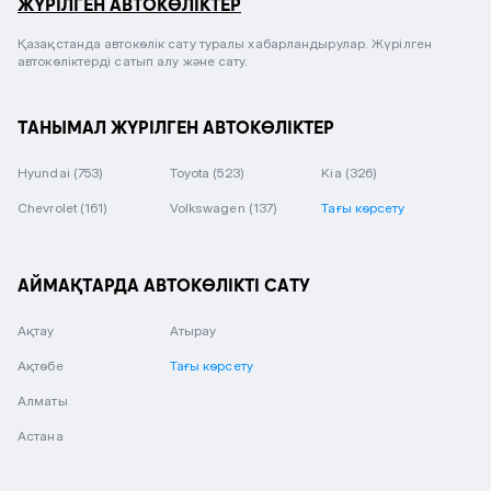
ЖҮРІЛГЕН АВТОКӨЛІКТЕР
Қазақстанда автокөлік сату туралы хабарландырулар. Жүрілген
автокөліктерді сатып алу және сату.
ТАНЫМАЛ ЖҮРІЛГЕН АВТОКӨЛІКТЕР
Hyundai
(753)
Toyota
(523)
Kia
(326)
Chevrolet
(161)
Volkswagen
(137)
Тағы көрсету
АЙМАҚТАРДА АВТОКӨЛІКТІ САТУ
Ақтау
Атырау
Ақтөбе
Тағы көрсету
Алматы
Астана