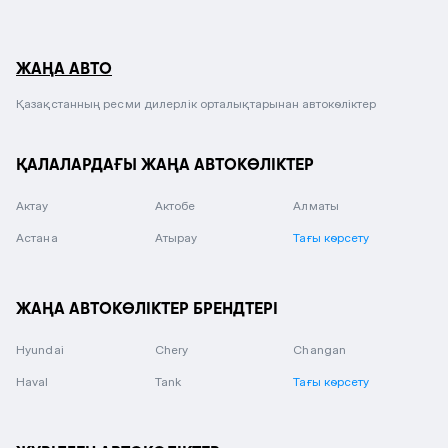
ЖАҢА АВТО
Қазақстанның ресми дилерлік орталықтарынан автокөліктер
ҚАЛАЛАРДАҒЫ ЖАҢА АВТОКӨЛІКТЕР
Актау
Актобе
Алматы
Астана
Атырау
Тағы көрсету
ЖАҢА АВТОКӨЛІКТЕР БРЕНДТЕРІ
Hyundai
Chery
Changan
Haval
Tank
Тағы көрсету