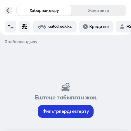
Хабарландыру
Жаңа авто
Кредитке
Же
0 хабарландыру
Ештеңе табылған жоқ
Фильтрлерді өзгерту