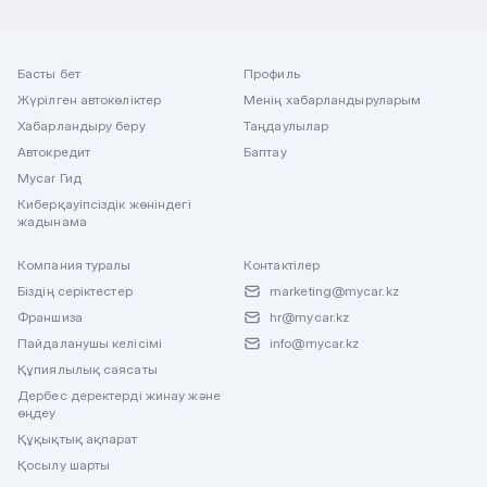
Басты бет
Профиль
Жүрілген автокөліктер
Менің хабарландыруларым
Хабарландыру беру
Таңдаулылар
Автокредит
Баптау
Mycar Гид
Киберқауіпсіздік жөніндегі
жадынама
Компания туралы
Контактілер
Біздің серіктестер
marketing@mycar.kz
Франшиза
hr@mycar.kz
Пайдаланушы келісімі
info@mycar.kz
Құпиялылық саясаты
Дербес деректерді жинау және
өңдеу
Құқықтық ақпарат
Қосылу шарты