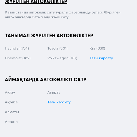
ЖҮРІЛГЕН АВТОКӨЛІКТЕР
Қазақстанда автокөлік сату туралы хабарландырулар. Жүрілген
автокөліктерді сатып алу және сату.
ТАНЫМАЛ ЖҮРІЛГЕН АВТОКӨЛІКТЕР
Hyundai
(754)
Toyota
(501)
Kia
(330)
Chevrolet
(162)
Volkswagen
(137)
Тағы көрсету
АЙМАҚТАРДА АВТОКӨЛІКТІ САТУ
Ақтау
Атырау
Ақтөбе
Тағы көрсету
Алматы
Астана