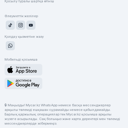
Қосылу туралы шартқа өтініш
Әлеуметтік желілер
Қолдау қызметіне жазу
Мобильді қосымша
🔒 Маңызды! Mycar.kz WhatsApp немесе басқа мессенджерлер
арқылы төлемді ешқашан сұрамайды немесе қабылдамайды.
Барлық қаржылық операциялар тек Mycar.kz қосымша арқылы
жүзеге асырылады. Сақ болыңыз және карта деректері мен төлемді
мессенджерлерде жібермеңіз.