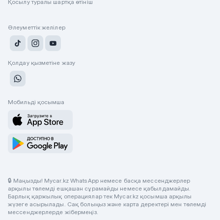
Қосылу туралы шартқа өтініш
Әлеуметтік желілер
Қолдау қызметіне жазу
Мобильді қосымша
🔒 Маңызды! Mycar.kz WhatsApp немесе басқа мессенджерлер
арқылы төлемді ешқашан сұрамайды немесе қабылдамайды.
Барлық қаржылық операциялар тек Mycar.kz қосымша арқылы
жүзеге асырылады. Сақ болыңыз және карта деректері мен төлемді
мессенджерлерде жібермеңіз.