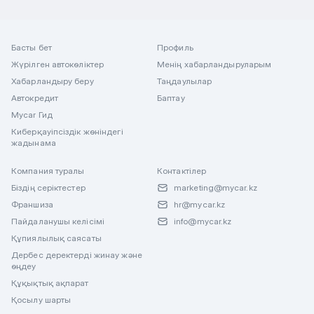
Басты бет
Профиль
Жүрілген автокөліктер
Менің хабарландыруларым
Хабарландыру беру
Таңдаулылар
Автокредит
Баптау
Mycar Гид
Киберқауіпсіздік жөніндегі
жадынама
Компания туралы
Контактілер
Біздің серіктестер
marketing@mycar.kz
Франшиза
hr@mycar.kz
Пайдаланушы келісімі
info@mycar.kz
Құпиялылық саясаты
Дербес деректерді жинау және
өңдеу
Құқықтық ақпарат
Қосылу шарты