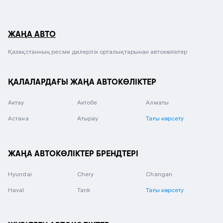
ЖАҢА АВТО
Қазақстанның ресми дилерлік орталықтарынан автокөліктер
ҚАЛАЛАРДАҒЫ ЖАҢА АВТОКӨЛІКТЕР
Актау
Актобе
Алматы
Астана
Атырау
Тағы көрсету
ЖАҢА АВТОКӨЛІКТЕР БРЕНДТЕРІ
Hyundai
Chery
Changan
Haval
Tank
Тағы көрсету