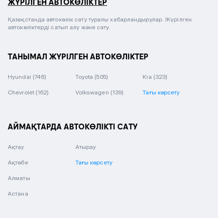
ЖҮРІЛГЕН АВТОКӨЛІКТЕР
Қазақстанда автокөлік сату туралы хабарландырулар. Жүрілген
автокөліктерді сатып алу және сату.
ТАНЫМАЛ ЖҮРІЛГЕН АВТОКӨЛІКТЕР
Hyundai
(746)
Toyota
(505)
Kia
(323)
Chevrolet
(162)
Volkswagen
(139)
Тағы көрсету
АЙМАҚТАРДА АВТОКӨЛІКТІ САТУ
Ақтау
Атырау
Ақтөбе
Тағы көрсету
Алматы
Астана