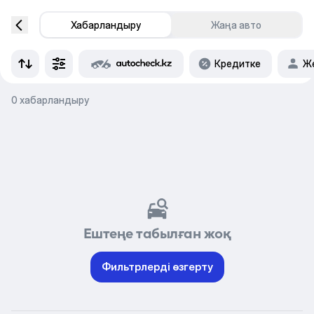
Хабарландыру
Жаңа авто
Кредитке
Же
0 хабарландыру
Ештеңе табылған жоқ
Фильтрлерді өзгерту