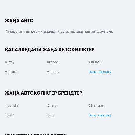
ЖАҢА АВТО
Қазақстанның ресми дилерлік орталықтарынан автокөліктер
ҚАЛАЛАРДАҒЫ ЖАҢА АВТОКӨЛІКТЕР
Актау
Актобе
Алматы
Астана
Атырау
Тағы көрсету
ЖАҢА АВТОКӨЛІКТЕР БРЕНДТЕРІ
Hyundai
Chery
Changan
Haval
Tank
Тағы көрсету