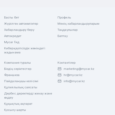
Басты бет
Профиль
Жүрілген автокөліктер
Менің хабарландыруларым
Хабарландыру беру
Таңдаулылар
Автокредит
Баптау
Mycar Гид
Киберқауіпсіздік жөніндегі
жадынама
Компания туралы
Контактілер
Біздің серіктестер
marketing@mycar.kz
Франшиза
hr@mycar.kz
Пайдаланушы келісімі
info@mycar.kz
Құпиялылық саясаты
Дербес деректерді жинау және
өңдеу
Құқықтық ақпарат
Қосылу шарты