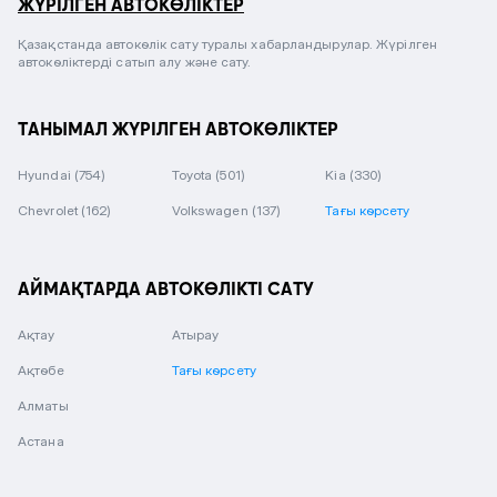
ЖҮРІЛГЕН АВТОКӨЛІКТЕР
Қазақстанда автокөлік сату туралы хабарландырулар. Жүрілген
автокөліктерді сатып алу және сату.
ТАНЫМАЛ ЖҮРІЛГЕН АВТОКӨЛІКТЕР
Hyundai
(754)
Toyota
(501)
Kia
(330)
Chevrolet
(162)
Volkswagen
(137)
Тағы көрсету
АЙМАҚТАРДА АВТОКӨЛІКТІ САТУ
Ақтау
Атырау
Ақтөбе
Тағы көрсету
Алматы
Астана