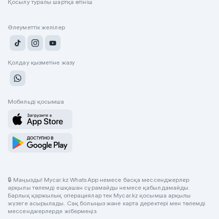
Қосылу туралы шартқа өтініш
Әлеуметтік желілер
Қолдау қызметіне жазу
Мобильді қосымша
🔒 Маңызды! Mycar.kz WhatsApp немесе басқа мессенджерлер
арқылы төлемді ешқашан сұрамайды немесе қабылдамайды.
Барлық қаржылық операциялар тек Mycar.kz қосымша арқылы
жүзеге асырылады. Сақ болыңыз және карта деректері мен төлемді
мессенджерлерде жібермеңіз.