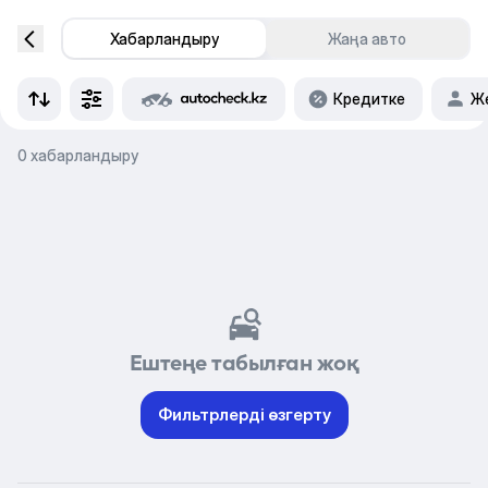
Хабарландыру
Жаңа авто
Кредитке
Же
0 хабарландыру
Ештеңе табылған жоқ
Фильтрлерді өзгерту