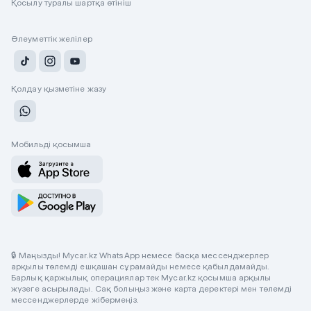
Қосылу туралы шартқа өтініш
Әлеуметтік желілер
Қолдау қызметіне жазу
Мобильді қосымша
🔒 Маңызды! Mycar.kz WhatsApp немесе басқа мессенджерлер
арқылы төлемді ешқашан сұрамайды немесе қабылдамайды.
Барлық қаржылық операциялар тек Mycar.kz қосымша арқылы
жүзеге асырылады. Сақ болыңыз және карта деректері мен төлемді
мессенджерлерде жібермеңіз.