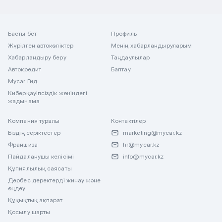
Басты бет
Профиль
Жүрілген автокөліктер
Менің хабарландыруларым
Хабарландыру беру
Таңдаулылар
Автокредит
Баптау
Mycar Гид
Киберқауіпсіздік жөніндегі
жадынама
Компания туралы
Контактілер
Біздің серіктестер
marketing@mycar.kz
Франшиза
hr@mycar.kz
Пайдаланушы келісімі
info@mycar.kz
Құпиялылық саясаты
Дербес деректерді жинау және
өңдеу
Құқықтық ақпарат
Қосылу шарты