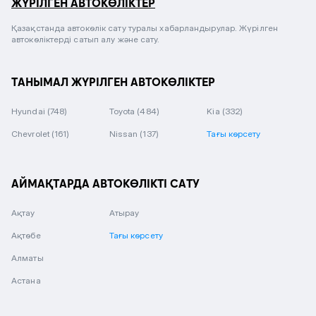
ЖҮРІЛГЕН АВТОКӨЛІКТЕР
Қазақстанда автокөлік сату туралы хабарландырулар. Жүрілген
автокөліктерді сатып алу және сату.
ТАНЫМАЛ ЖҮРІЛГЕН АВТОКӨЛІКТЕР
Hyundai
(748)
Toyota
(484)
Kia
(332)
Chevrolet
(161)
Nissan
(137)
Тағы көрсету
АЙМАҚТАРДА АВТОКӨЛІКТІ САТУ
Ақтау
Атырау
Ақтөбе
Тағы көрсету
Алматы
Астана