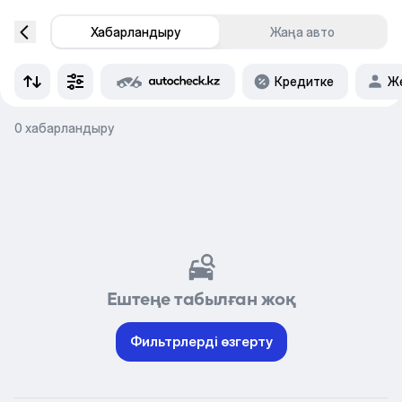
Хабарландыру
Жаңа авто
Кредитке
Же
0 хабарландыру
Ештеңе табылған жоқ
Фильтрлерді өзгерту