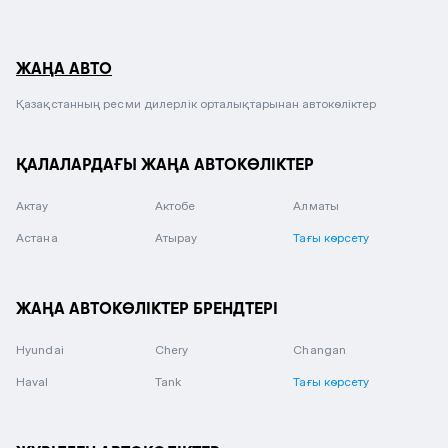
ЖАҢА АВТО
Қазақстанның ресми дилерлік орталықтарынан автокөліктер
ҚАЛАЛАРДАҒЫ ЖАҢА АВТОКӨЛІКТЕР
Актау
Актобе
Алматы
Астана
Атырау
Тағы көрсету
ЖАҢА АВТОКӨЛІКТЕР БРЕНДТЕРІ
Hyundai
Chery
Changan
Haval
Tank
Тағы көрсету