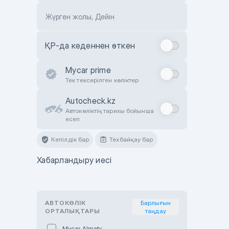
Жүрген жолы, Дейін
ҚР-да кеденнен өткен
Mycar prime
Тек тексерілген көліктер
Autocheck.kz
Автокөліктің тарихы бойынша
есеп
Кепілдік бар
Техбайқау бар
Хабарландыру иесі
АВТОКӨЛІК
Барлығын
ОРТАЛЫҚТАРЫ
таңдау
Mycar Almaty