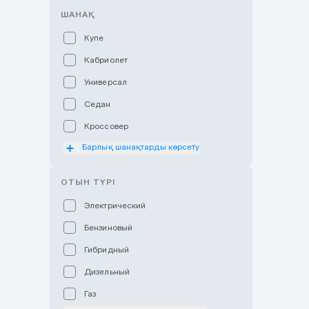
ШАНАҚ
Hyundai Auto Almaty
Купе
Hyundai Auto Astana
Кабриолет
Hyundai Premium Kostanai
Универсал
Hyundai Premium Almaty
Седан
Hyundai Premium Astana
Кроссовер
Hyundai Premium Atyrau
Барлық шанақтарды көрсету
Хэтчбек
Hyundai Karaganda
Мотоцикл
Hyundai Premium Batys
ОТЫН ТҮРІ
Внедорожник
Hyundai Qaragandy
Электрический
Пикап
Hyundai Otyrar
Бензиновый
Минивэн
Jaguar Land Rover Almaty
Гибридный
Фургон
Lexus Astana
Дизельный
Subaru Astana
Газ
Subaru Motor Almaty