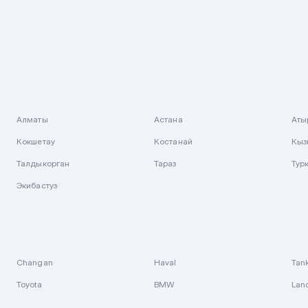
Алматы
Астана
Аты
Кокшетау
Костанай
Кыз
Талдыкорган
Тараз
Тур
Экибастуз
Changan
Haval
Tan
Toyota
BMW
Lan