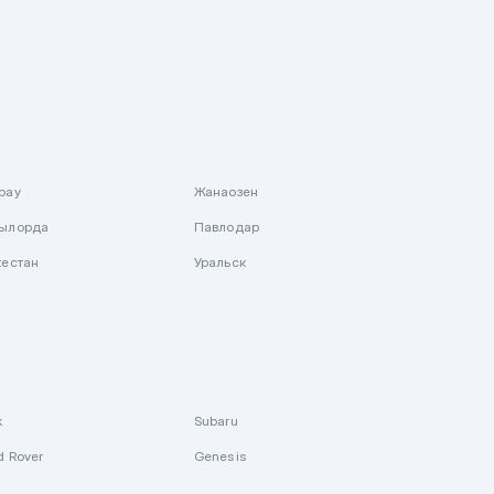
рау
Жанаозен
ылорда
Павлодар
кестан
Уральск
k
Subaru
d Rover
Genesis