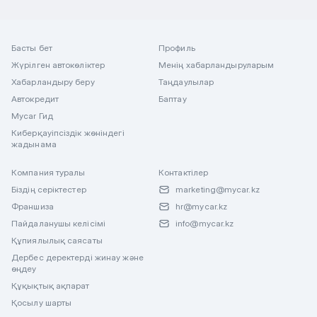
Басты бет
Профиль
Жүрілген автокөліктер
Менің хабарландыруларым
Хабарландыру беру
Таңдаулылар
Автокредит
Баптау
Mycar Гид
Киберқауіпсіздік жөніндегі
жадынама
Компания туралы
Контактілер
Біздің серіктестер
marketing@mycar.kz
Франшиза
hr@mycar.kz
Пайдаланушы келісімі
info@mycar.kz
Құпиялылық саясаты
Дербес деректерді жинау және
өңдеу
Құқықтық ақпарат
Қосылу шарты