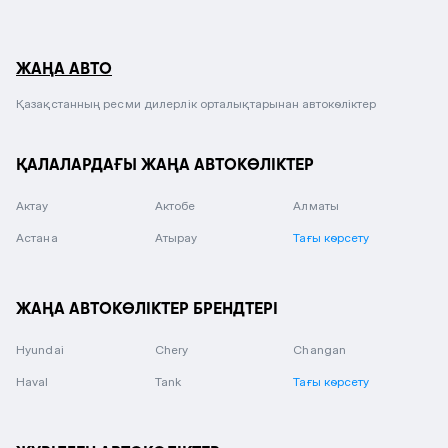
ЖАҢА АВТО
Қазақстанның ресми дилерлік орталықтарынан автокөліктер
ҚАЛАЛАРДАҒЫ ЖАҢА АВТОКӨЛІКТЕР
Актау
Актобе
Алматы
Астана
Атырау
Тағы көрсету
ЖАҢА АВТОКӨЛІКТЕР БРЕНДТЕРІ
Hyundai
Chery
Changan
Haval
Tank
Тағы көрсету