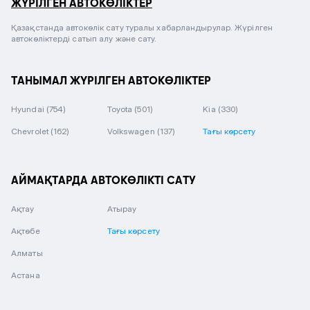
ЖҮРІЛГЕН АВТОКӨЛІКТЕР
Қазақстанда автокөлік сату туралы хабарландырулар. Жүрілген
автокөліктерді сатып алу және сату.
ТАНЫМАЛ ЖҮРІЛГЕН АВТОКӨЛІКТЕР
Hyundai
(754)
Toyota
(501)
Kia
(330)
Chevrolet
(162)
Volkswagen
(137)
Тағы көрсету
АЙМАҚТАРДА АВТОКӨЛІКТІ САТУ
Ақтау
Атырау
Ақтөбе
Тағы көрсету
Алматы
Астана