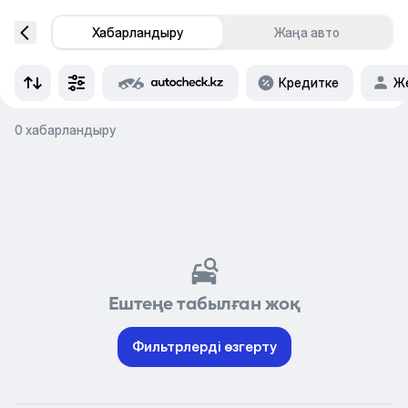
Хабарландыру
Жаңа авто
Кредитке
Же
0 хабарландыру
Ештеңе табылған жоқ
Фильтрлерді өзгерту