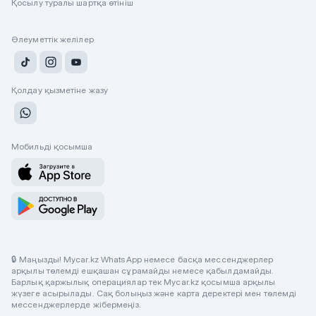
Қосылу туралы шартқа өтініш
Әлеуметтік желілер
Қолдау қызметіне жазу
Мобильді қосымша
🔒 Маңызды! Mycar.kz WhatsApp немесе басқа мессенджерлер
арқылы төлемді ешқашан сұрамайды немесе қабылдамайды.
Барлық қаржылық операциялар тек Mycar.kz қосымша арқылы
жүзеге асырылады. Сақ болыңыз және карта деректері мен төлемді
мессенджерлерде жібермеңіз.