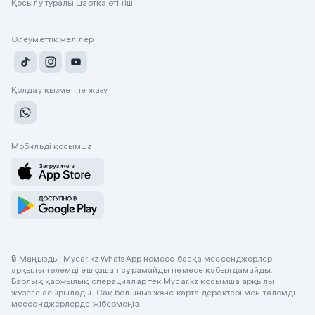
Қосылу туралы шартқа өтініш
Әлеуметтік желілер
Қолдау қызметіне жазу
Мобильді қосымша
🔒 Маңызды! Mycar.kz WhatsApp немесе басқа мессенджерлер
арқылы төлемді ешқашан сұрамайды немесе қабылдамайды.
Барлық қаржылық операциялар тек Mycar.kz қосымша арқылы
жүзеге асырылады. Сақ болыңыз және карта деректері мен төлемді
мессенджерлерде жібермеңіз.