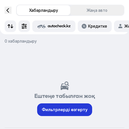
Хабарландыру
Жаңа авто
Кредитке
Же
0 хабарландыру
Ештеңе табылған жоқ
Фильтрлерді өзгерту