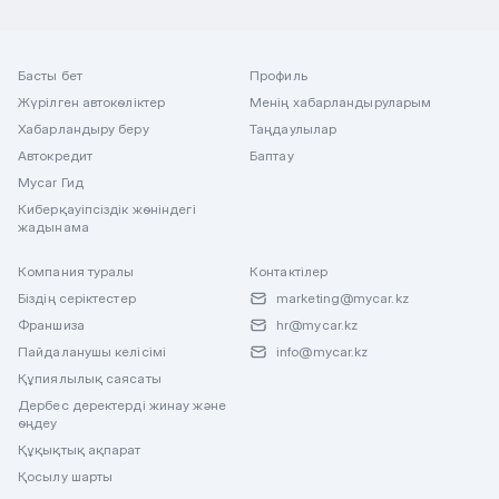
Басты бет
Профиль
Жүрілген автокөліктер
Менің хабарландыруларым
Хабарландыру беру
Таңдаулылар
Автокредит
Баптау
Mycar Гид
Киберқауіпсіздік жөніндегі
жадынама
Компания туралы
Контактілер
Біздің серіктестер
marketing@mycar.kz
Франшиза
hr@mycar.kz
Пайдаланушы келісімі
info@mycar.kz
Құпиялылық саясаты
Дербес деректерді жинау және
өңдеу
Құқықтық ақпарат
Қосылу шарты