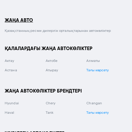
ЖАҢА АВТО
Қазақстанның ресми дилерлік орталықтарынан автокөліктер
ҚАЛАЛАРДАҒЫ ЖАҢА АВТОКӨЛІКТЕР
Актау
Актобе
Алматы
Астана
Атырау
Тағы көрсету
ЖАҢА АВТОКӨЛІКТЕР БРЕНДТЕРІ
Hyundai
Chery
Changan
Haval
Tank
Тағы көрсету