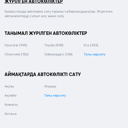
ЖҮРІЛГЕН АВТОКӨЛІКТЕР
Қазақстанда автокөлік сату туралы хабарландырулар. Жүрілген
автокөліктерді сатып алу және сату.
ТАНЫМАЛ ЖҮРІЛГЕН АВТОКӨЛІКТЕР
Hyundai
(746)
Toyota
(505)
Kia
(323)
Chevrolet
(162)
Volkswagen
(139)
Тағы көрсету
АЙМАҚТАРДА АВТОКӨЛІКТІ САТУ
Ақтау
Атырау
Ақтөбе
Тағы көрсету
Алматы
Астана