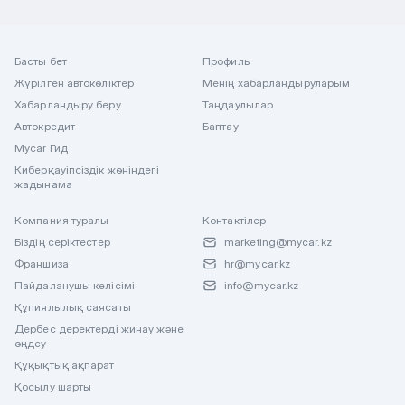
Басты бет
Профиль
Жүрілген автокөліктер
Менің хабарландыруларым
Хабарландыру беру
Таңдаулылар
Автокредит
Баптау
Mycar Гид
Киберқауіпсіздік жөніндегі
жадынама
Компания туралы
Контактілер
Біздің серіктестер
marketing@mycar.kz
Франшиза
hr@mycar.kz
Пайдаланушы келісімі
info@mycar.kz
Құпиялылық саясаты
Дербес деректерді жинау және
өңдеу
Құқықтық ақпарат
Қосылу шарты