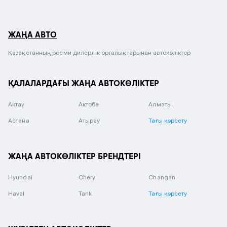
ЖАҢА АВТО
Қазақстанның ресми дилерлік орталықтарынан автокөліктер
ҚАЛАЛАРДАҒЫ ЖАҢА АВТОКӨЛІКТЕР
Актау
Актобе
Алматы
Астана
Атырау
Тағы көрсету
ЖАҢА АВТОКӨЛІКТЕР БРЕНДТЕРІ
Hyundai
Chery
Changan
Haval
Tank
Тағы көрсету