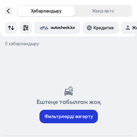
Хабарландыру
Жаңа авто
Кредитке
Же
0 хабарландыру
Ештеңе табылған жоқ
Фильтрлерді өзгерту