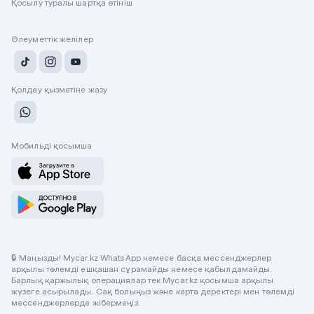
Қосылу туралы шартқа өтініш
Әлеуметтік желілер
Қолдау қызметіне жазу
Мобильді қосымша
🔒 Маңызды! Mycar.kz WhatsApp немесе басқа мессенджерлер
арқылы төлемді ешқашан сұрамайды немесе қабылдамайды.
Барлық қаржылық операциялар тек Mycar.kz қосымша арқылы
жүзеге асырылады. Сақ болыңыз және карта деректері мен төлемді
мессенджерлерде жібермеңіз.