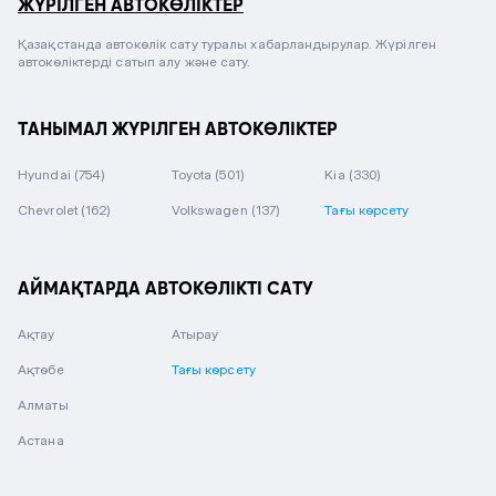
ЖҮРІЛГЕН АВТОКӨЛІКТЕР
Қазақстанда автокөлік сату туралы хабарландырулар. Жүрілген
автокөліктерді сатып алу және сату.
ТАНЫМАЛ ЖҮРІЛГЕН АВТОКӨЛІКТЕР
Hyundai
(754)
Toyota
(501)
Kia
(330)
Chevrolet
(162)
Volkswagen
(137)
Тағы көрсету
АЙМАҚТАРДА АВТОКӨЛІКТІ САТУ
Ақтау
Атырау
Ақтөбе
Тағы көрсету
Алматы
Астана