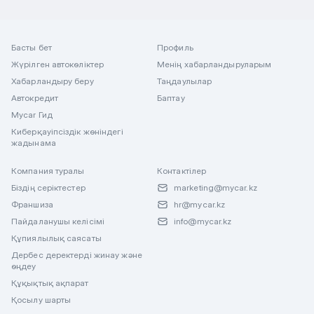
Басты бет
Профиль
Жүрілген автокөліктер
Менің хабарландыруларым
Хабарландыру беру
Таңдаулылар
Автокредит
Баптау
Mycar Гид
Киберқауіпсіздік жөніндегі
жадынама
Компания туралы
Контактілер
Біздің серіктестер
marketing@mycar.kz
Франшиза
hr@mycar.kz
Пайдаланушы келісімі
info@mycar.kz
Құпиялылық саясаты
Дербес деректерді жинау және
өңдеу
Құқықтық ақпарат
Қосылу шарты