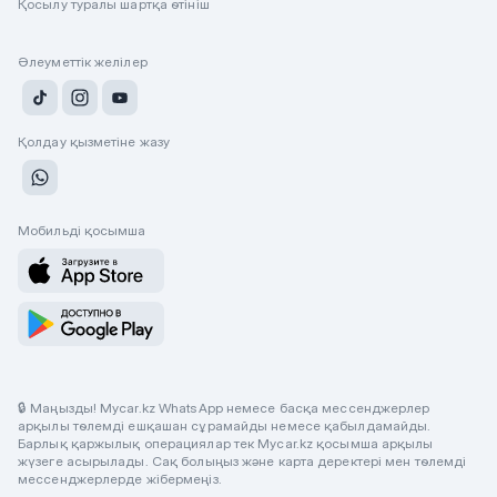
Қосылу туралы шартқа өтініш
Әлеуметтік желілер
Қолдау қызметіне жазу
Мобильді қосымша
🔒 Маңызды! Mycar.kz WhatsApp немесе басқа мессенджерлер
арқылы төлемді ешқашан сұрамайды немесе қабылдамайды.
Барлық қаржылық операциялар тек Mycar.kz қосымша арқылы
жүзеге асырылады. Сақ болыңыз және карта деректері мен төлемді
мессенджерлерде жібермеңіз.