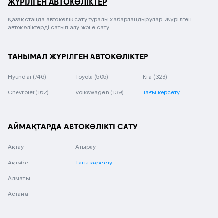
ЖҮРІЛГЕН АВТОКӨЛІКТЕР
Қазақстанда автокөлік сату туралы хабарландырулар. Жүрілген
автокөліктерді сатып алу және сату.
ТАНЫМАЛ ЖҮРІЛГЕН АВТОКӨЛІКТЕР
Hyundai
(746)
Toyota
(505)
Kia
(323)
Chevrolet
(162)
Volkswagen
(139)
Тағы көрсету
АЙМАҚТАРДА АВТОКӨЛІКТІ САТУ
Ақтау
Атырау
Ақтөбе
Тағы көрсету
Алматы
Астана