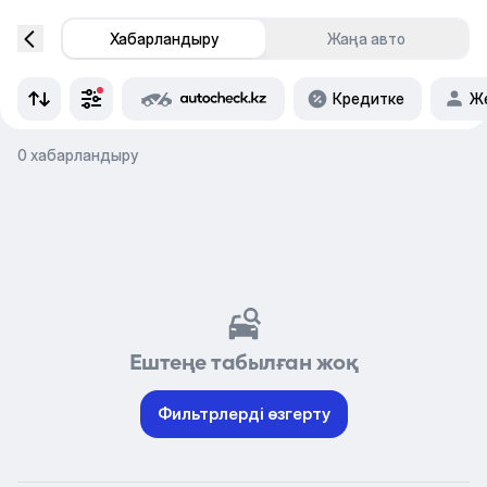
Хабарландыру
Жаңа авто
Кредитке
Же
0 хабарландыру
Ештеңе табылған жоқ
Фильтрлерді өзгерту