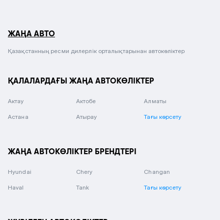
ЖАҢА АВТО
Қазақстанның ресми дилерлік орталықтарынан автокөліктер
ҚАЛАЛАРДАҒЫ ЖАҢА АВТОКӨЛІКТЕР
Актау
Актобе
Алматы
Астана
Атырау
Тағы көрсету
ЖАҢА АВТОКӨЛІКТЕР БРЕНДТЕРІ
Hyundai
Chery
Changan
Haval
Tank
Тағы көрсету