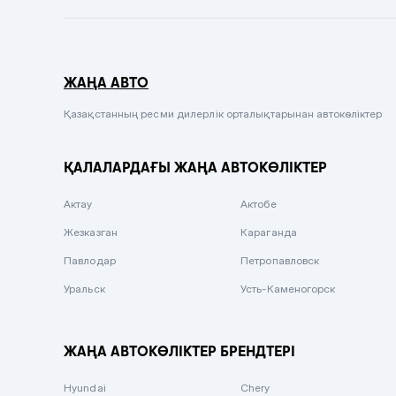
Темно-синий
Серый металлик
ЖАҢА АВТО
Сиреневый металлик
Черный металлик
Қазақстанның ресми дилерлік орталықтарынан автокөліктер
Стальной
ҚАЛАЛАРДАҒЫ ЖАҢА АВТОКӨЛІКТЕР
Вишневый
Серебристый металлик
Актау
Актобе
Темно-коричневый
Жезказган
Караганда
Бело-Дымчатый
Павлодар
Петропавловск
Светло-зелёный металлик
Уральск
Усть-Каменогорск
Бирюзовый
Темно-синий металлик
ЖАҢА АВТОКӨЛІКТЕР БРЕНДТЕРІ
Зеленый металлик
Hyundai
Chery
Комбинированный