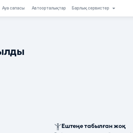
Барлық сервистер
Ауа сапасы
Автоорталықтар
ылды
Ештеңе табылған жоқ