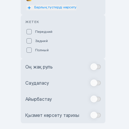
Барлық түстерді көрсету
Оранжевый
Розовый
ЖЕТЕК
Красный
Передний
Пурпурный
Задний
Коричневый
Полный
Голубой
Синий
Оң жақ руль
Фиолетовый
Зеленый
Саудаласу
Желтый
Айырбастау
Бежевый
Бордовый
Қызмет көрсету тарихы
Комбинированный
Бронзовый