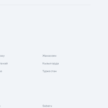
рау
Жанаозен
танай
Кызылорда
аз
Туркестан
k
Subaru