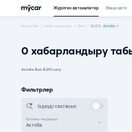
Жүрілген автокөліктер
Жаңа авто
Басты бет
Көлік сатып алу
Baic
BJ212
Актобе
0 хабарландыру таб
Актобе Baic BJ212 сату
Фильтрлер
Іздеуді сақтаңыз
Қаланы таңдаңыз
Актобе