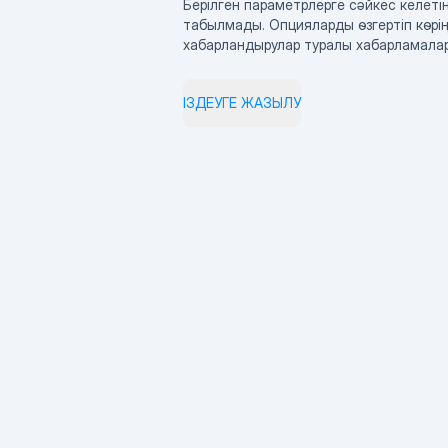
Берілген параметрлерге сәйкес келетін
табылмады. Опцияларды өзгертіп көрің
хабарландырулар туралы хабарламала
ІЗДЕУГЕ ЖАЗЫЛУ