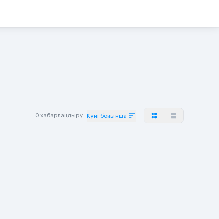
0 хабарландыру
Күні бойынша