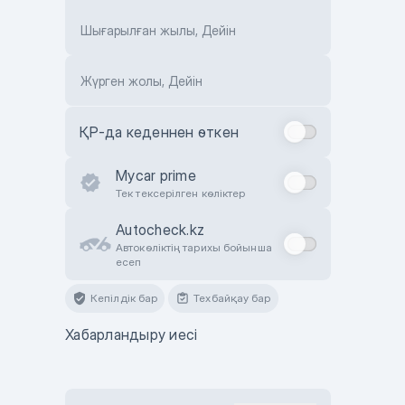
Шығарылған жылы, Дейін
Жүрген жолы, Дейін
ҚР-да кеденнен өткен
Mycar prime
Тек тексерілген көліктер
Autocheck.kz
Автокөліктің тарихы бойынша
есеп
Кепілдік бар
Техбайқау бар
Хабарландыру иесі