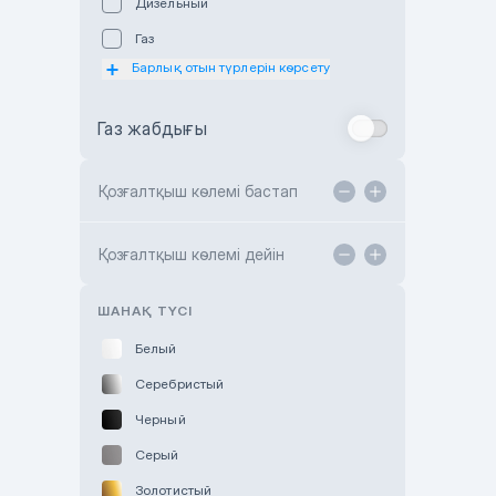
Дизельный
Subaru Astana
Газ
Subaru Motor Almaty
Барлық отын түрлерін көрсету
Toyota Almaty
Газ жабдығы
Toyota Astana
Toyota Kokshetau
Қозғалтқыш көлемі бастап
TANK Motors Karaganda
Hyundai ShymCity
Қозғалтқыш көлемі дейін
Toyota Shygys
ШАНАҚ ТҮСІ
Белый
Серебристый
Черный
Серый
Золотистый