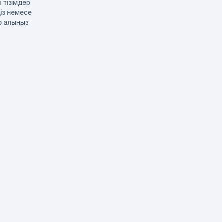
 тізімдер
із немесе
р алыңыз