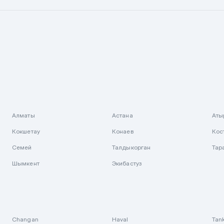
Алматы
Астана
Аты
Кокшетау
Конаев
Кос
Семей
Талдыкорган
Тар
Шымкент
Экибастуз
Changan
Haval
Tan