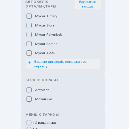
АВТОКӨЛІК
Барлығын
ОРТАЛЫҚТАРЫ
таңдау
Mycar Almaty
Mycar Store
Mycar Raiymbek
Mycar Astana
Mycar Aktau
Барлық автокөлік орталықтары
Mycar Uralsk
көрсету
Haval & Tank Kyzylorda
БЕРІЛІС ҚОРАБЫ
Haval & Tank Pavlodar
Bavaria Almaty
Автомат
Mycar Shymkent
Механика
Bavaria Astana
МЕНШІК ТАРИХЫ
GWM Nurly Zhol
1-2 владельца
Chery Astana