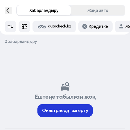
Хабарландыру
Жаңа авто
Кредитке
Же
0 хабарландыру
Ештеңе табылған жоқ
Фильтрлерді өзгерту