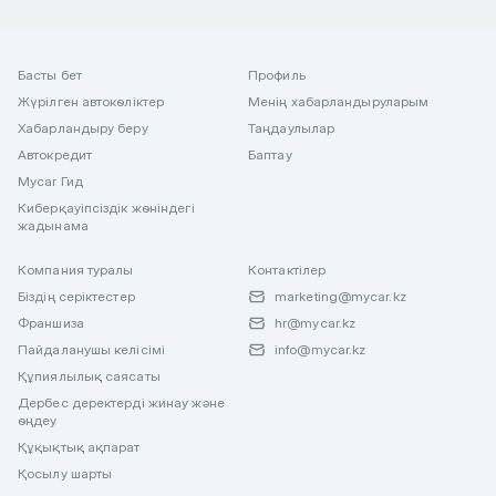
Басты бет
Профиль
Жүрілген автокөліктер
Менің хабарландыруларым
Хабарландыру беру
Таңдаулылар
Автокредит
Баптау
Mycar Гид
Киберқауіпсіздік жөніндегі
жадынама
Компания туралы
Контактілер
Біздің серіктестер
marketing@mycar.kz
Франшиза
hr@mycar.kz
Пайдаланушы келісімі
info@mycar.kz
Құпиялылық саясаты
Дербес деректерді жинау және
өңдеу
Құқықтық ақпарат
Қосылу шарты