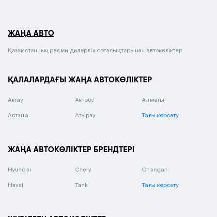
ЖАҢА АВТО
Қазақстанның ресми дилерлік орталықтарынан автокөліктер
ҚАЛАЛАРДАҒЫ ЖАҢА АВТОКӨЛІКТЕР
Актау
Актобе
Алматы
Астана
Атырау
Тағы көрсету
ЖАҢА АВТОКӨЛІКТЕР БРЕНДТЕРІ
Hyundai
Chery
Changan
Haval
Tank
Тағы көрсету