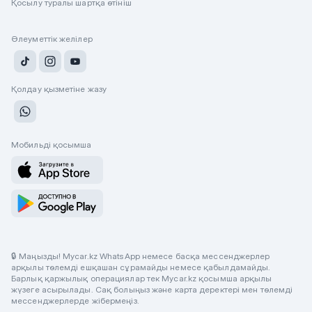
Қосылу туралы шартқа өтініш
Әлеуметтік желілер
Қолдау қызметіне жазу
Мобильді қосымша
🔒 Маңызды! Mycar.kz WhatsApp немесе басқа мессенджерлер
арқылы төлемді ешқашан сұрамайды немесе қабылдамайды.
Барлық қаржылық операциялар тек Mycar.kz қосымша арқылы
жүзеге асырылады. Сақ болыңыз және карта деректері мен төлемді
мессенджерлерде жібермеңіз.