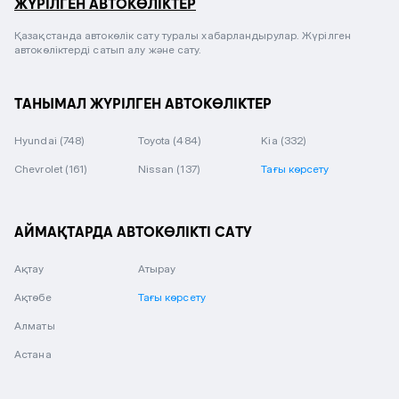
ЖҮРІЛГЕН АВТОКӨЛІКТЕР
Қазақстанда автокөлік сату туралы хабарландырулар. Жүрілген
автокөліктерді сатып алу және сату.
ТАНЫМАЛ ЖҮРІЛГЕН АВТОКӨЛІКТЕР
Hyundai
(748)
Toyota
(484)
Kia
(332)
Chevrolet
(161)
Nissan
(137)
Тағы көрсету
АЙМАҚТАРДА АВТОКӨЛІКТІ САТУ
Ақтау
Атырау
Ақтөбе
Тағы көрсету
Алматы
Астана