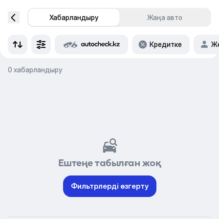
Хабарландыру
Жаңа авто
Кредитке
Же
0 хабарландыру
Ештеңе табылған жоқ
Фильтрлерді өзгерту