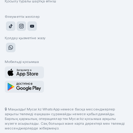
Қосылу туралы шартқа өтініш
Әлеуметтік желілер
Қолдау қызметіне жазу
Мобильді қосымша
🔒 Маңызды! Mycar.kz WhatsApp немесе басқа мессенджерлер
арқылы төлемді ешқашан сұрамайды немесе қабылдамайды.
Барлық қаржылық операциялар тек Mycar.kz қосымша арқылы
жүзеге асырылады. Сақ болыңыз және карта деректері мен төлемді
мессенджерлерде жібермеңіз.