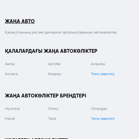
ЖАҢА АВТО
Қазақстанның ресми дилерлік орталықтарынан автокөліктер
ҚАЛАЛАРДАҒЫ ЖАҢА АВТОКӨЛІКТЕР
Актау
Актобе
Алматы
Астана
Атырау
Тағы көрсету
ЖАҢА АВТОКӨЛІКТЕР БРЕНДТЕРІ
Hyundai
Chery
Changan
Haval
Tank
Тағы көрсету