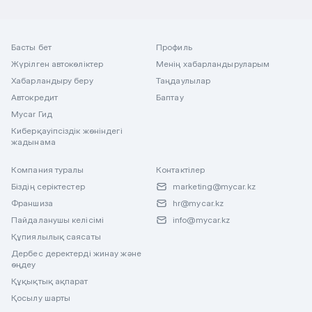
Басты бет
Профиль
Жүрілген автокөліктер
Менің хабарландыруларым
Хабарландыру беру
Таңдаулылар
Автокредит
Баптау
Mycar Гид
Киберқауіпсіздік жөніндегі
жадынама
Компания туралы
Контактілер
Біздің серіктестер
marketing@mycar.kz
Франшиза
hr@mycar.kz
Пайдаланушы келісімі
info@mycar.kz
Құпиялылық саясаты
Дербес деректерді жинау және
өңдеу
Құқықтық ақпарат
Қосылу шарты