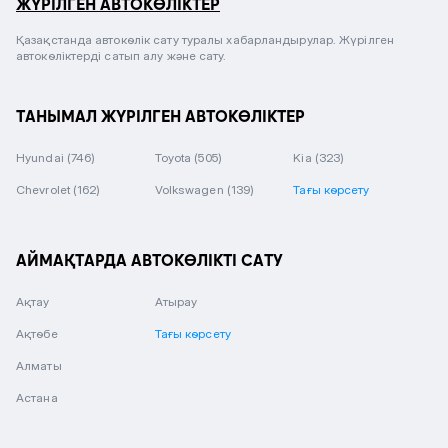
ЖҮРІЛГЕН АВТОКӨЛІКТЕР
Қазақстанда автокөлік сату туралы хабарландырулар. Жүрілген
автокөліктерді сатып алу және сату.
ТАНЫМАЛ ЖҮРІЛГЕН АВТОКӨЛІКТЕР
Hyundai
(746)
Toyota
(505)
Kia
(323)
Chevrolet
(162)
Volkswagen
(139)
Тағы көрсету
АЙМАҚТАРДА АВТОКӨЛІКТІ САТУ
Ақтау
Атырау
Ақтөбе
Тағы көрсету
Алматы
Астана