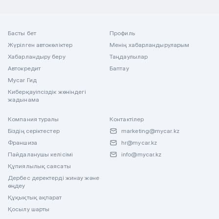
Басты бет
Профиль
Жүрілген автокөліктер
Менің хабарландыруларым
Хабарландыру беру
Таңдаулылар
Автокредит
Баптау
Mycar Гид
Киберқауіпсіздік жөніндегі
жадынама
Компания туралы
Контактілер
Біздің серіктестер
marketing@mycar.kz
Франшиза
hr@mycar.kz
Пайдаланушы келісімі
info@mycar.kz
Құпиялылық саясаты
Дербес деректерді жинау және
өңдеу
Құқықтық ақпарат
Қосылу шарты