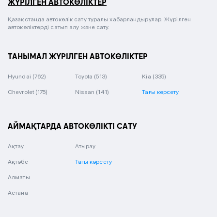
ЖҮРІЛГЕН АВТОКӨЛІКТЕР
Қазақстанда автокөлік сату туралы хабарландырулар. Жүрілген
автокөліктерді сатып алу және сату.
ТАНЫМАЛ ЖҮРІЛГЕН АВТОКӨЛІКТЕР
Hyundai
(762)
Toyota
(513)
Kia
(335)
Chevrolet
(175)
Nissan
(141)
Тағы көрсету
АЙМАҚТАРДА АВТОКӨЛІКТІ САТУ
Ақтау
Атырау
Ақтөбе
Тағы көрсету
Алматы
Астана