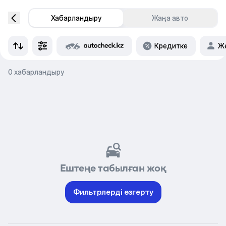
Хабарландыру
Жаңа авто
Кредитке
Же
0 хабарландыру
Ештеңе табылған жоқ
Фильтрлерді өзгерту