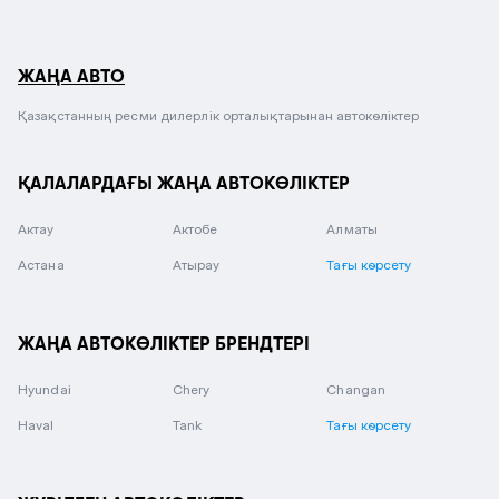
ЖАҢА АВТО
Қазақстанның ресми дилерлік орталықтарынан автокөліктер
ҚАЛАЛАРДАҒЫ ЖАҢА АВТОКӨЛІКТЕР
Актау
Актобе
Алматы
Астана
Атырау
Тағы көрсету
ЖАҢА АВТОКӨЛІКТЕР БРЕНДТЕРІ
Hyundai
Chery
Changan
Haval
Tank
Тағы көрсету