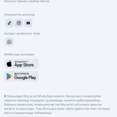
Қосылу туралы шартқа өтініш
Әлеуметтік желілер
Қолдау қызметіне жазу
Мобильді қосымша
🔒 Маңызды! Mycar.kz WhatsApp немесе басқа мессенджерлер
арқылы төлемді ешқашан сұрамайды немесе қабылдамайды.
Барлық қаржылық операциялар тек Mycar.kz қосымша арқылы
жүзеге асырылады. Сақ болыңыз және карта деректері мен төлемді
мессенджерлерде жібермеңіз.