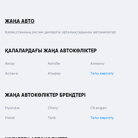
ЖАҢА АВТО
Қазақстанның ресми дилерлік орталықтарынан автокөліктер
ҚАЛАЛАРДАҒЫ ЖАҢА АВТОКӨЛІКТЕР
Актау
Актобе
Алматы
Астана
Атырау
Тағы көрсету
ЖАҢА АВТОКӨЛІКТЕР БРЕНДТЕРІ
Hyundai
Chery
Changan
Haval
Tank
Тағы көрсету