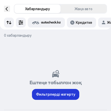
Хабарландыру
Жаңа авто
Кредитке
Же
0 хабарландыру
Ештеңе табылған жоқ
Фильтрлерді өзгерту