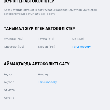
ЖҮРІЛГЕН АВТОКӨЛІКТЕР
Қазақстанда автокөлік сату туралы хабарландырулар. Жүрілген
автокөліктерді сатып алу және сату.
ТАНЫМАЛ ЖҮРІЛГЕН АВТОКӨЛІКТЕР
Hyundai
(762)
Toyota
(513)
Kia
(335)
Chevrolet
(175)
Nissan
(141)
Тағы көрсету
АЙМАҚТАРДА АВТОКӨЛІКТІ САТУ
Ақтау
Атырау
Ақтөбе
Тағы көрсету
Алматы
Астана