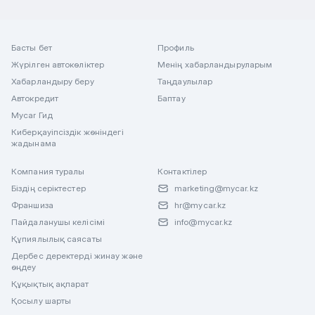
Басты бет
Профиль
Жүрілген автокөліктер
Менің хабарландыруларым
Хабарландыру беру
Таңдаулылар
Автокредит
Баптау
Mycar Гид
Киберқауіпсіздік жөніндегі
жадынама
Компания туралы
Контактілер
Біздің серіктестер
marketing@mycar.kz
Франшиза
hr@mycar.kz
Пайдаланушы келісімі
info@mycar.kz
Құпиялылық саясаты
Дербес деректерді жинау және
өңдеу
Құқықтық ақпарат
Қосылу шарты