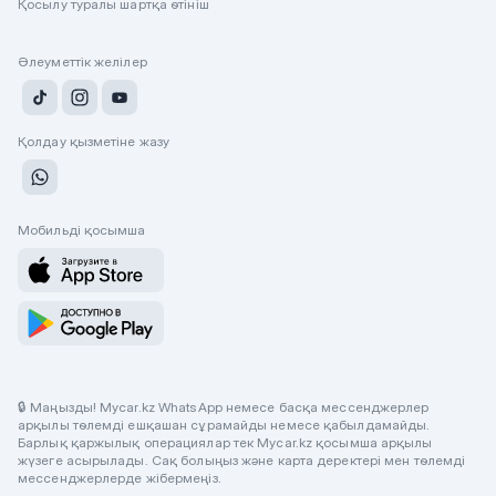
Қосылу туралы шартқа өтініш
Әлеуметтік желілер
Қолдау қызметіне жазу
Мобильді қосымша
🔒 Маңызды! Mycar.kz WhatsApp немесе басқа мессенджерлер
арқылы төлемді ешқашан сұрамайды немесе қабылдамайды.
Барлық қаржылық операциялар тек Mycar.kz қосымша арқылы
жүзеге асырылады. Сақ болыңыз және карта деректері мен төлемді
мессенджерлерде жібермеңіз.