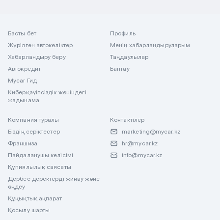
Басты бет
Профиль
Жүрілген автокөліктер
Менің хабарландыруларым
Хабарландыру беру
Таңдаулылар
Автокредит
Баптау
Mycar Гид
Киберқауіпсіздік жөніндегі
жадынама
Компания туралы
Контактілер
Біздің серіктестер
marketing@mycar.kz
Франшиза
hr@mycar.kz
Пайдаланушы келісімі
info@mycar.kz
Құпиялылық саясаты
Дербес деректерді жинау және
өңдеу
Құқықтық ақпарат
Қосылу шарты