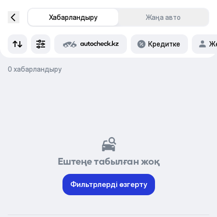
Хабарландыру
Жаңа авто
Кредитке
Же
0 хабарландыру
Ештеңе табылған жоқ
Фильтрлерді өзгерту