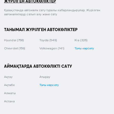
ЖҮРІЛГЕН АВТОКӨЛІКТЕР
Қазақстанда автокөлік сату туралы хабарландырулар. Жүрілген
автокөліктерді сатып алу және сату.
ТАНЫМАЛ ЖҮРІЛГЕН АВТОКӨЛІКТЕР
Hyundai
(758)
Toyota
(549)
Kia
(326)
Chevrolet
(159)
Volkswagen
(141)
Тағы көрсету
АЙМАҚТАРДА АВТОКӨЛІКТІ САТУ
Ақтау
Атырау
Ақтөбе
Тағы көрсету
Алматы
Астана