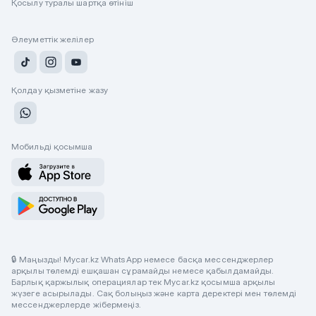
Қосылу туралы шартқа өтініш
Әлеуметтік желілер
Қолдау қызметіне жазу
Мобильді қосымша
🔒 Маңызды! Mycar.kz WhatsApp немесе басқа мессенджерлер
арқылы төлемді ешқашан сұрамайды немесе қабылдамайды.
Барлық қаржылық операциялар тек Mycar.kz қосымша арқылы
жүзеге асырылады. Сақ болыңыз және карта деректері мен төлемді
мессенджерлерде жібермеңіз.