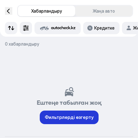
Хабарландыру
Жаңа авто
Кредитке
Же
0 хабарландыру
Ештеңе табылған жоқ
Фильтрлерді өзгерту