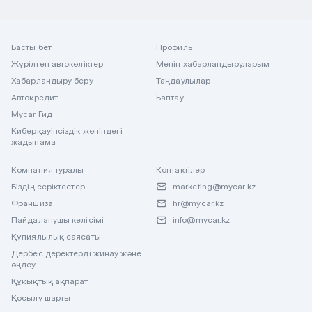
Басты бет
Профиль
Жүрілген автокөліктер
Менің хабарландыруларым
Хабарландыру беру
Таңдаулылар
Автокредит
Баптау
Mycar Гид
Киберқауіпсіздік жөніндегі
жадынама
Компания туралы
Контактілер
Біздің серіктестер
marketing@mycar.kz
Франшиза
hr@mycar.kz
Пайдаланушы келісімі
info@mycar.kz
Құпиялылық саясаты
Дербес деректерді жинау және
өңдеу
Құқықтық ақпарат
Қосылу шарты