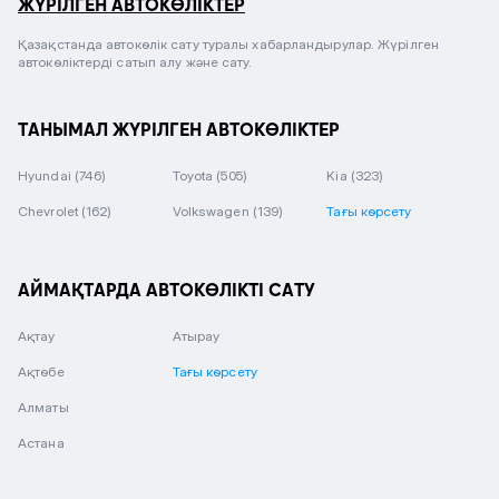
ЖҮРІЛГЕН АВТОКӨЛІКТЕР
Қазақстанда автокөлік сату туралы хабарландырулар. Жүрілген
автокөліктерді сатып алу және сату.
ТАНЫМАЛ ЖҮРІЛГЕН АВТОКӨЛІКТЕР
Hyundai
(746)
Toyota
(505)
Kia
(323)
Chevrolet
(162)
Volkswagen
(139)
Тағы көрсету
АЙМАҚТАРДА АВТОКӨЛІКТІ САТУ
Ақтау
Атырау
Ақтөбе
Тағы көрсету
Алматы
Астана