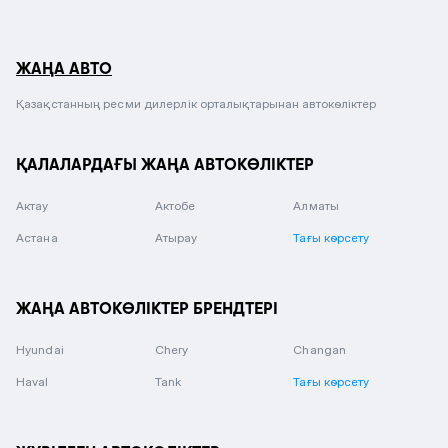
ЖАҢА АВТО
Қазақстанның ресми дилерлік орталықтарынан автокөліктер
ҚАЛАЛАРДАҒЫ ЖАҢА АВТОКӨЛІКТЕР
Актау
Актобе
Алматы
Астана
Атырау
Тағы көрсету
ЖАҢА АВТОКӨЛІКТЕР БРЕНДТЕРІ
Hyundai
Chery
Changan
Haval
Tank
Тағы көрсету