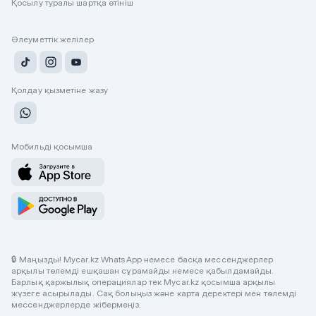
Қосылу туралы шартқа өтініш
Әлеуметтік желілер
Қолдау қызметіне жазу
Мобильді қосымша
🔒 Маңызды! Mycar.kz WhatsApp немесе басқа мессенджерлер
арқылы төлемді ешқашан сұрамайды немесе қабылдамайды.
Барлық қаржылық операциялар тек Mycar.kz қосымша арқылы
жүзеге асырылады. Сақ болыңыз және карта деректері мен төлемді
мессенджерлерде жібермеңіз.