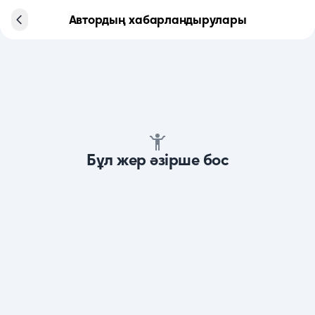
Автордың хабарландырулары
Бұл жер әзірше бос