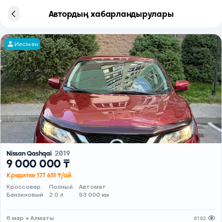
Автордың хабарландырулары
Иесінен
Nissan Qashqai
2019
9 000 000 ₸
Кредитке 177 651 ₸/ай
Кроссовер
Полный
Автомат
Бензиновый
2.0 л
93 000 км
6 мар • Алматы
6192