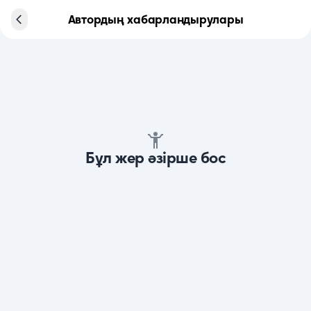
Автордың хабарландырулары
Бұл жер әзірше бос