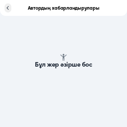
Автордың хабарландырулары
Бұл жер әзірше бос