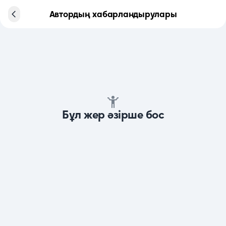
Автордың хабарландырулары
Бұл жер әзірше бос