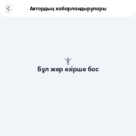
Автордың хабарландырулары
Бұл жер әзірше бос