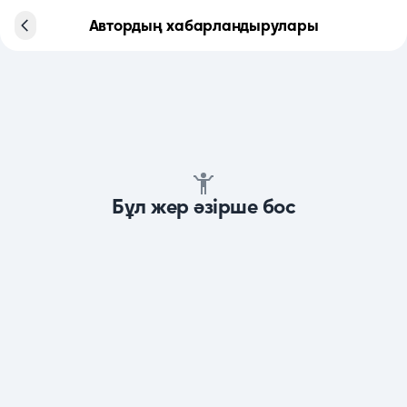
Автордың хабарландырулары
Бұл жер әзірше бос