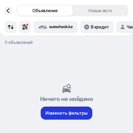
Объявления
Новые авто
В кредит
Ча
0 объявлений
Ничего не найдено
Изменить фильтры