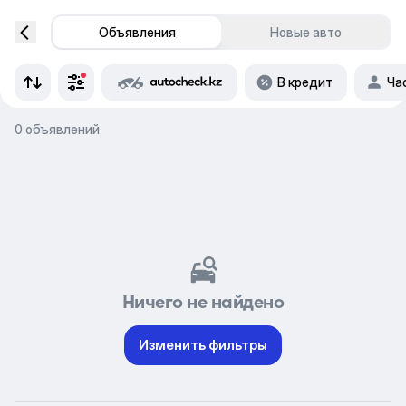
Объявления
Новые авто
В кредит
Ча
0 объявлений
Ничего не найдено
Изменить фильтры