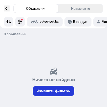
Объявления
Новые авто
В кредит
Ча
0 объявлений
Ничего не найдено
Изменить фильтры