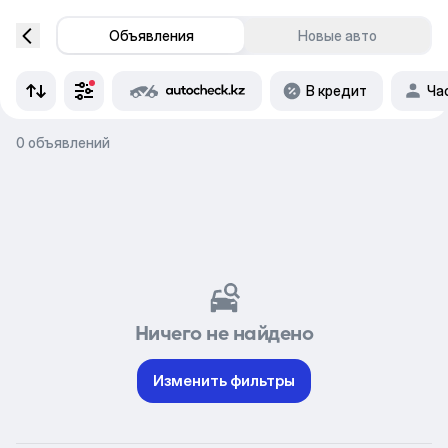
Объявления
Новые авто
В кредит
Ча
0 объявлений
Ничего не найдено
Изменить фильтры